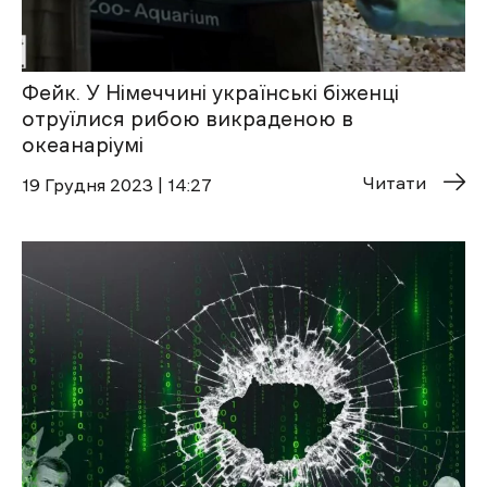
Фейк. У Німеччині українські біженці
отруїлися рибою викраденою в
океанаріумі
Читати
19 Грудня 2023 | 14:27