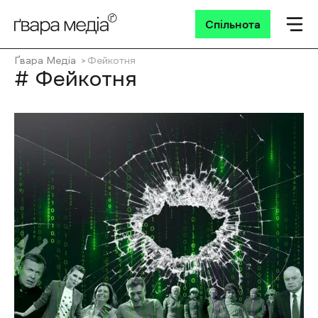
Спільнота
Ґвара Медіа
Фейкотня
# Фейкотня