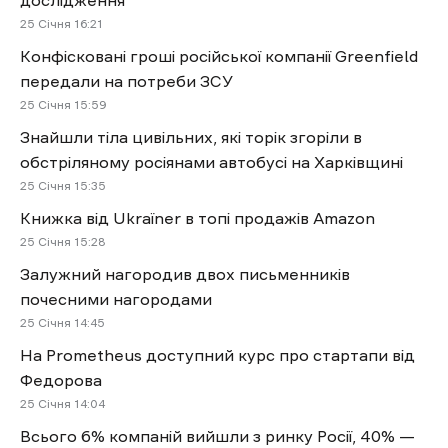
дослідження
25 Січня 16:21
Конфісковані гроші російської компанії Greenfield
передали на потреби ЗСУ
25 Січня 15:59
Знайшли тіла цивільних, які торік згоріли в
обстріляному росіянами автобусі на Харківщині
25 Січня 15:35
Книжка від Ukraїner в топі продажів Amazon
25 Січня 15:28
Залужний нагородив двох письменників
почесними нагородами
25 Січня 14:45
На Prometheus доступний курс про стартапи від
Федорова
25 Січня 14:04
Всього 6% компаній вийшли з ринку Росії, 40% —