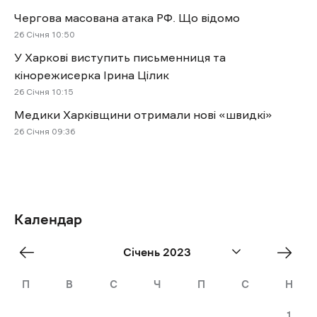
Чергова масована атака РФ. Що відомо
26 Січня 10:50
У Харкові виступить письменниця та
кінорежисерка Ірина Цілик
26 Січня 10:15
Медики Харківщини отримали нові «швидкі»
26 Січня 09:36
Календар
«
Лют
Січень 2023
Dec
»
П
В
С
Ч
П
С
Н
1