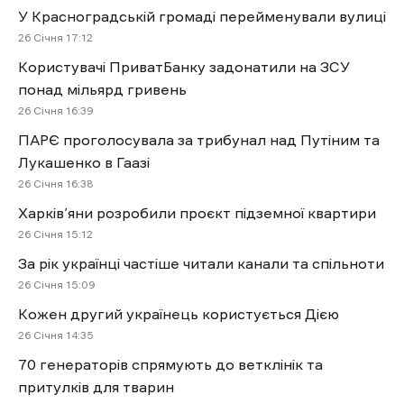
У Красноградській громаді перейменували вулиці
26 Січня 17:12
Користувачі ПриватБанку задонатили на ЗСУ
понад мільярд гривень
26 Січня 16:39
ПАРЄ проголосувала за трибунал над Путіним та
Лукашенко в Гаазі
26 Січня 16:38
Харків’яни розробили проєкт підземної квартири
26 Січня 15:12
За рік українці частіше читали канали та спільноти
26 Січня 15:09
Кожен другий українець користується Дією
26 Січня 14:35
70 генераторів спрямують до ветклінік та
притулків для тварин