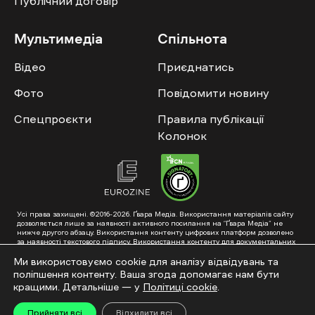
Публічний договір
Мультимедіа
Спільнота
Відео
Приєднатись
Фото
Повідомити новину
Спецпроєкти
Правила публікації
Колонок
Усі права захищені. ©2016-2026. Ґвара Медіа. Використання матеріалів сайту
дозволяється лише за наявності активного посилання на “Ґвара Медіа” не
нижче другого абзацу. Використання контенту цифрових платформ дозволено
за наявності текстового підпису. Використання контенту для документальних
фільмів та інтегрованих продуктів дозволяється за умови отримання
схвалення від редакції.
Ми використовуємо cookie для аналізу відвідувань та
поліпшення контенту. Ваша згода допомагає нам бути
Суб’єкт у сфері онлайн-медіа; ідентифікатор медіа – R40-01353. Поштова
адреса: ГО «Ґвара Медіа», 61057, Харків, вул. Гоголя, 14, абонентська скринька
кращими. Детальніше — у
Політиці cookie
.
№7400
Підкинь нам тему на пошту – hello@gwaramedia.com
Прийняти всі
Відхилити всі