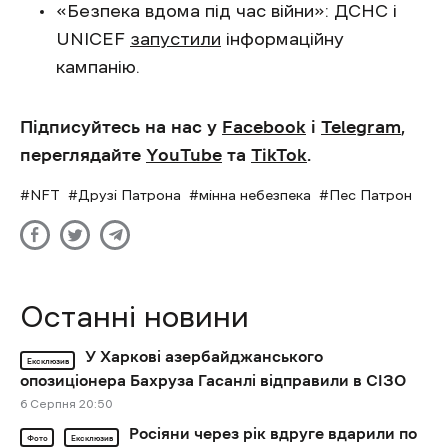
«Безпека вдома під час війни»: ДСНС і
UNICEF
запустили
інформаційну
кампанію.
Підписуйтесь на нас у
Facebook
і
Telegram
,
переглядайте
YouTube
та
TikTok
.
NFT
Друзі Патрона
мінна небезпека
Пес Патрон
Останні новини
У Харкові азербайджанського
Ексклюзив
опозиціонера Бахруза Гасанлі відправили в СІЗО
6 Cерпня 20:50
Росіяни через рік вдруге вдарили по
Фото
Ексклюзив