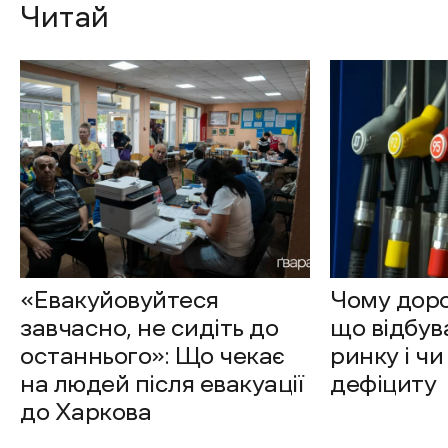
Читай
«Евакуйовуйтеся
Чому доро
завчасно, не сидіть до
що відбув
останнього»: Що чекає
ринку і чи
на людей після евакуації
дефіциту
до Харкова