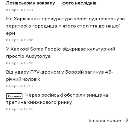
Лозівському вокзалу — фото наслідків
6 Cерпня 19:23
На Харківщині прокуратура через суд повернула
територію городища п’ятого століття до нашої
ери
6 Cерпня 19:06
У Харкові Some People відкриває культурний
простір Audytoriya
6 Cерпня 18:55
Від удару FPV-дроном у Боровій загинув 45-
річний чоловік
6 Cерпня 18:18
Через російські обстріли знищена
Ексклюзив
третина книжкового ринку
6 Cерпня 17:55
Більше новин