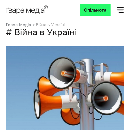
Спільнота
Ґвара Медіа
Війна в Україні
# Війна в Україні