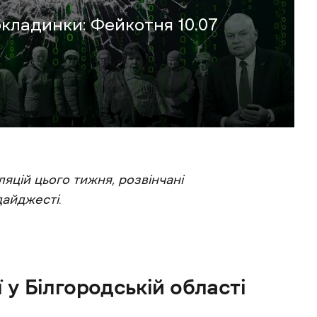
бкладинки: Фейкотня 10.07
яцій цього тижня, розвінчані
дайджесті
.
 у Білгородській області