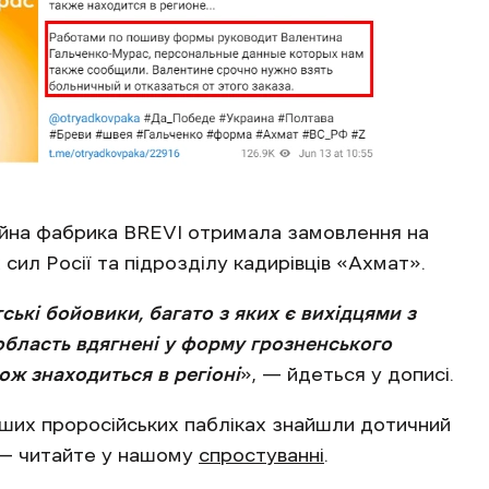
ейна фабрика BREVI отримала замовлення на
сил Росії та підрозділу кадирівців «Ахмат».
ські бойовики, багато з яких є вихідцями з
область вдягнені у форму грозненського
кож знаходиться в регіоні
», — йдеться у дописі.
нших проросійських пабліках знайшли дотичний
 — читайте у нашому
спростуванні
.