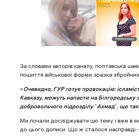
За словами авторів каналу, полтавська шв
пошиття військової форми зразка збройних 
«
Очевидно, ГУР готує провокацію: ісламіст
Кавказу, можуть напасти на Білгородську 
добровольчого підрозділу
“
Ахмад
“
, що та
Ми почали досліджувати цю тему і вже в і
до цього дописи. Що ж сталося насправді