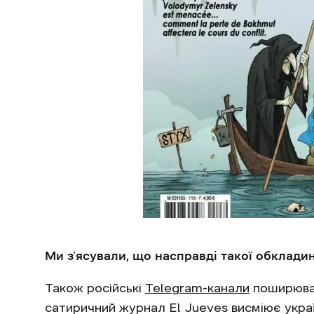
Ми з’ясували, що насправді такої обкладин
Також російські
Telegram-канали
поширювал
сатиричний журнал El Jueves висміює укра