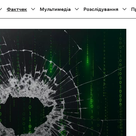
Фактчек
Мультимедіа
Розслідування
П