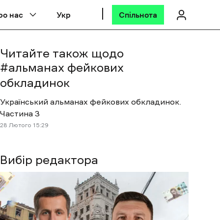
ро нас
Укр
Спільнота
Читайте також щодо
#
альманах фейкових
обкладинок
Український альманах фейкових обкладинок.
Частина 3
28 Лютого 15:29
Вибір редактора