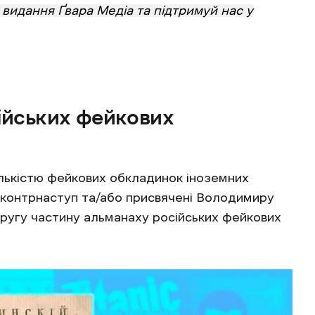
видання Ґвара Медіа та підтримуй нас у
ійських фейкових
ількістю фейкових обкладинок іноземних
й контрнаступ та/або присвячені Володимиру
ругу частину альманаху російських фейкових