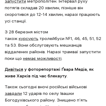
запустити
метрополітен. Інтервал руху
потягів складав 20 хвилин, пізніше він
скоротився до 12-14 хвилин, наразі працюють
усі станції.
З 28 березня містом
також
курсують
тролейбуси №1, 46, 45, 51, 52
та 53. Вони обслуговують мешканців
віддалених районів. Наразі трамваї запустити
поки що
немає можливості
.
Дивіться
у фоторепортажі Ґвара Медіа, як
живе Харків під час блекауту
.
Також сьогодні вночі російські військові
завдали
12 ударів по селу Івашки
Богодухівського району. Знищено п’ять