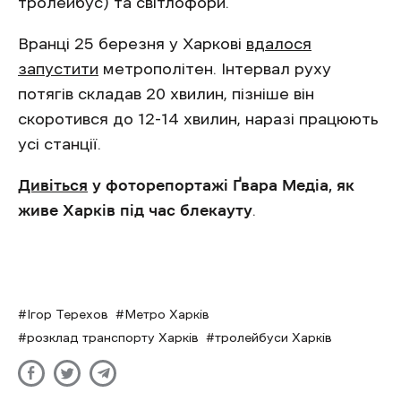
тролейбус) та світлофори.
Вранці 25 березня у Харкові
вдалося
запустити
метрополітен. Інтервал руху
потягів складав 20 хвилин, пізніше він
скоротився до 12-14 хвилин, наразі працюють
усі станції.
Дивіться
у фоторепортажі Ґвара Медіа, як
живе Харків під час блекауту
.
Ігор Терехов
Метро Харків
розклад транспорту Харків
тролейбуси Харків