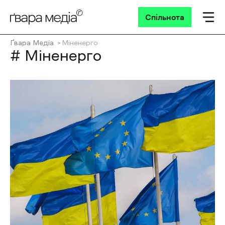
Спільнота
Ґвара Медіа
Міненерго
# Міненерго