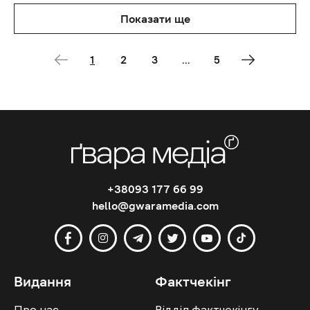
Показати ще
1
2
3
...
5
+38093 177 66 99
hello@gwaramedia.com
Видання
Фактчекінг
Про нас
Відділ фактчекінгу