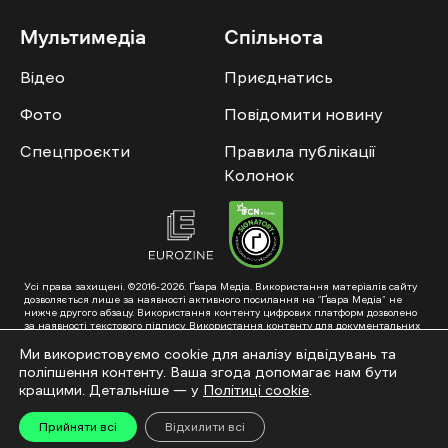
Мультимедіа
Спільнота
Відео
Приєднатись
Фото
Повідомити новину
Спецпроєкти
Правила публікації
Колонок
Усі права захищені. ©2016-2026. Ґвара Медіа. Використання матеріалів сайту
дозволяється лише за наявності активного посилання на “Ґвара Медіа” не
нижче другого абзацу. Використання контенту цифрових платформ дозволено
за наявності текстового підпису. Використання контенту для документальних
фільмів та інтегрованих продуктів дозволяється за умови отримання
схвалення від редакції.
Ми використовуємо cookie для аналізу відвідувань та
поліпшення контенту. Ваша згода допомагає нам бути
Суб’єкт у сфері онлайн-медіа; ідентифікатор медіа – R40-01353. Поштова
адреса: ГО «Ґвара Медіа», 61057, Харків, вул. Гоголя, 14, абонентська скринька
кращими. Детальніше — у
Політиці cookie
.
№7400
Підкинь нам тему на пошту – hello@gwaramedia.com
Прийняти всі
Відхилити всі
Модернізація сайту: