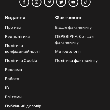
Видання
Фактчекінг
Про нас
Відділ фактчекінгу
Редполітика
ПЕРЕВІРКА: бот для
фактчекінгу
Політика
конфіденційності
Методологія
Політика Cookie
Політика фактчекінгу
Реклама
Робота
ID
Всі теми
Публічний договір