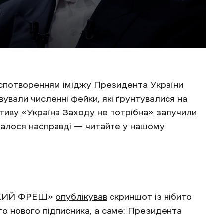
2
 спотворенням іміджу Президента України
вали численні фейки, які ґрунтувалися на
ативу
«Україна Заходу не потрібна»
залучили
сталося насправді — читайте у нашому
ПСКИЙ ФРЕШ»
опублікував
скриншот із нібито
го нового підписника, а саме: Президента