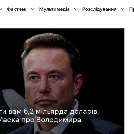
Фактчек
Мультимедіа
Розслідування
П
ти вам 6,2 мільярда доларів,
а Маска про Володимира