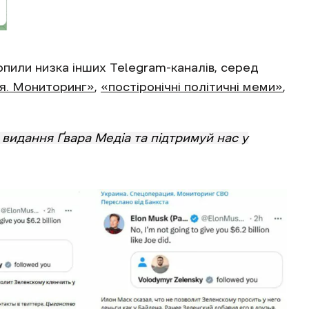
опили низка інших Telegram-каналів, серед
я. Мониторинг»
,
«постіронічні політичні меми»
,
видання Ґвара Медіа та підтримуй нас у