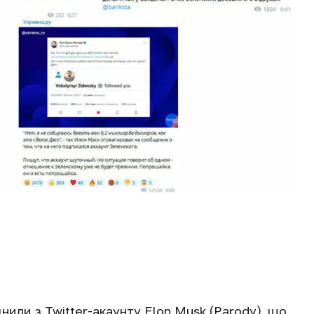
или з Twitter-акаунту Elon Musk (Parody), що