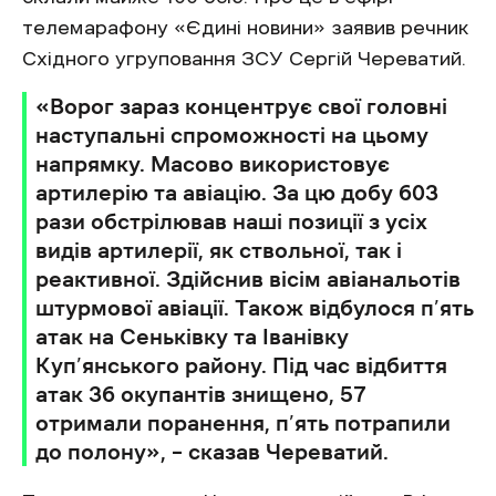
телемарафону «Єдині новини» заявив речник
Східного угруповання ЗСУ Сергій Череватий.
«Ворог зараз концентрує свої головні
наступальні спроможності на цьому
напрямку. Масово використовує
артилерію та авіацію. За цю добу 603
рази обстрілював наші позиції з усіх
видів артилерії, як ствольної, так і
реактивної. Здійснив вісім авіанальотів
штурмової авіації. Також відбулося п’ять
атак на Сеньківку та Іванівку
Куп’янського району. Під час відбиття
атак 36 окупантів знищено, 57
отримали поранення, п’ять потрапили
до полону», – сказав Череватий.