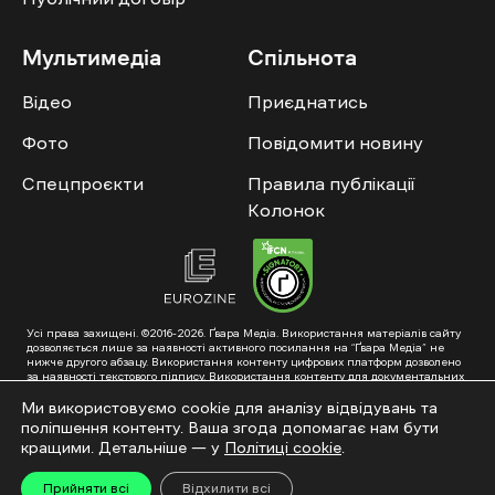
Мультимедіа
Спільнота
Відео
Приєднатись
Фото
Повідомити новину
Спецпроєкти
Правила публікації
Колонок
Усі права захищені. ©2016-2026. Ґвара Медіа. Використання матеріалів сайту
дозволяється лише за наявності активного посилання на “Ґвара Медіа” не
нижче другого абзацу. Використання контенту цифрових платформ дозволено
за наявності текстового підпису. Використання контенту для документальних
фільмів та інтегрованих продуктів дозволяється за умови отримання
схвалення від редакції.
Ми використовуємо cookie для аналізу відвідувань та
поліпшення контенту. Ваша згода допомагає нам бути
Суб’єкт у сфері онлайн-медіа; ідентифікатор медіа – R40-01353. Поштова
адреса: ГО «Ґвара Медіа», 61057, Харків, вул. Гоголя, 14, абонентська скринька
кращими. Детальніше — у
Політиці cookie
.
№7400
Підкинь нам тему на пошту – hello@gwaramedia.com
Прийняти всі
Відхилити всі