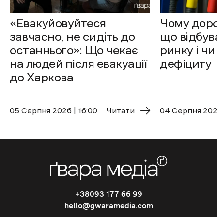
«Евакуйовуйтеся
Чому доро
завчасно, не сидіть до
що відбув
останнього»: Що чекає
ринку і чи
на людей після евакуації
дефіциту
до Харкова
05 Cерпня 2026 | 16:00
Читати
04 Cерпня 2026
+38093 177 66 99
hello@gwaramedia.com