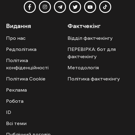
Видання
Фактчекінг
Про нас
Відділ фактчекінгу
Редполітика
ПЕРЕВІРКА: бот для
фактчекінгу
Політика
конфіденційності
Методологія
Політика Cookie
Політика фактчекінгу
Реклама
Робота
ID
Всі теми
Публічний договір