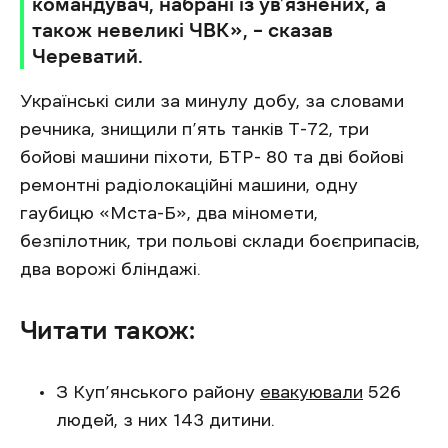
командувач, набрані із ув’язнених, а
також невеликі ЧВК», – сказав
Череватий.
Українські сили за минулу добу, за словами
речника, знищили п’ять танків Т-72, три
бойові машини піхоти, БТР- 80 та дві бойові
ремонтні радіолокаційні машини, одну
гаубицю «Мста-Б», два міномети,
безпілотник, три польові склади боєприпасів,
два ворожі бліндажі.
Читати також:
З Куп’янського району
евакуювали
526
людей, з них 143 дитини.