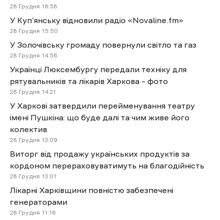
28 Грудня
16:58
У Куп’янську відновили радіо «Novaline.fm»
28 Грудня
15:50
У Золочівську громаду повернули світло та газ
28 Грудня
14:56
Українці Люксембургу передали техніку для
рятувальників та лікарів Харкова – фото
28 Грудня
14:21
У Харкові затвердили перейменування театру
імені Пушкіна: що буде далі та чим живе його
колектив
28 Грудня
13:09
Виторг від продажу українських продуктів за
кордоном перераховуватимуть на благодійність
28 Грудня
13:01
Лікарні Харківщини повністю забезпечені
генераторами
28 Грудня
11:16