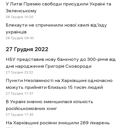
У Литві Премію свободи присудили Україні та
Зеленському
28 Грудня
10:20
Блекаути не спричинили нової хвилі від’їзду
українців
28 Грудня
09:43
27 Грудня 2022
НБУ представив нову банкноту до 300-річчя від
дня народження Григорія Сковороди
27 Грудня
23:22
Пункти Незламності на Харківщині одночасно
можуть прийняти близько 15 тисяч людей
27 Грудня
17:47
В Україні значно зменшилася кількість
російськомовних книг
27 Грудня
17:45
На Харківщині росіяни знищили 269 лікарень