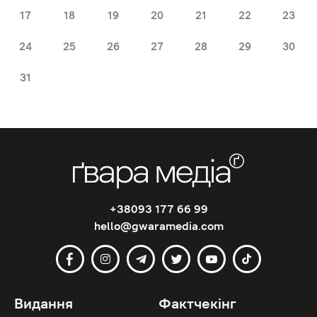
17
18
19
20
21
22
23
24
25
26
27
28
29
30
31
+38093 177 66 99
hello@gwaramedia.com
Видання
Фактчекінг