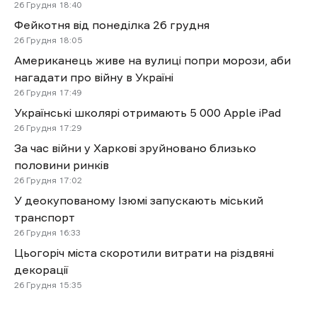
26 Грудня
18:40
Фейкотня від понеділка 26 грудня
26 Грудня
18:05
Американець живе на вулиці попри морози, аби
нагадати про війну в Україні
26 Грудня
17:49
Українські школярі отримають 5 000 Apple iPad
26 Грудня
17:29
За час війни у Харкові зруйновано близько
половини ринків
26 Грудня
17:02
У деокупованому Ізюмі запускають міський
транспорт
26 Грудня
16:33
Цьогоріч міста скоротили витрати на різдвяні
декорації
26 Грудня
15:35