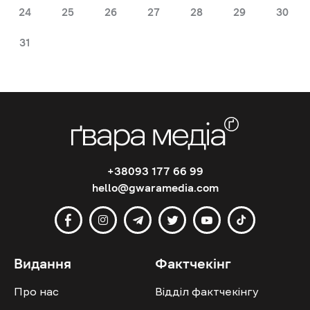
24
25
26
27
28
29
30
31
+38093 177 66 99
hello@gwaramedia.com
Видання
Фактчекінг
Про нас
Відділ фактчекінгу