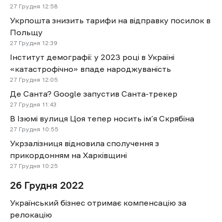
27 Грудня
12:58
Укрпошта знизить тарифи на відправку посилок в
Польщу
27 Грудня
12:39
Інститут демографії: у 2023 році в Україні
«катастрофічно» впаде народжуваність
27 Грудня
12:05
Де Санта? Google запустив Санта-трекер
27 Грудня
11:43
В Ізюмі вулиця Цоя тепер носить ім’я Скрябіна
27 Грудня
10:55
Укрзалізниця відновила сполучення з
прикордонням на Харківщині
27 Грудня
10:25
26 Грудня 2022
Український бізнес отримає компенсацію за
релокацію