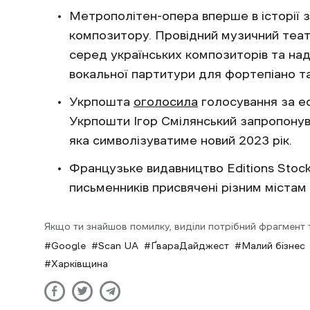
Метрополітен-опера вперше в історії 
композитору. Провідний музичний теа
серед українських композиторів та н
вокальної партитури для фортепіано та
Укрпошта
оголосила
голосування за ес
Укрпошти Ігор Смілянський запропонув
яка символізуватиме новий 2023 рік.
Французьке видавництво Editions Stoc
письменників присвячені різним містам 
Якщо ти знайшов помилку, виділи потрібний фрагмент та
Google
Scan UA
ҐвараДайджест
Малий бізнес
Харківщина