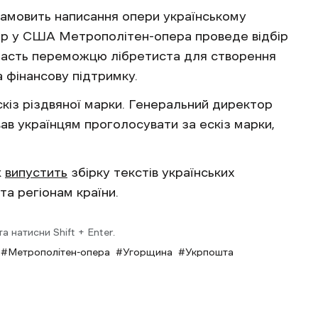
замовить написання опери українському
тр у США Метрополітен-опера проведе відбір
адасть переможцю лібретиста для створення
 фінансову підтримку.
кіз різдвяної марки. Генеральний директор
ав українцям проголосувати за ескіз марки,
k
випустить
збірку текстів українських
та регіонам країни.
 натисни Shift + Enter.
Метрополітен-опера
Угорщина
Укрпошта