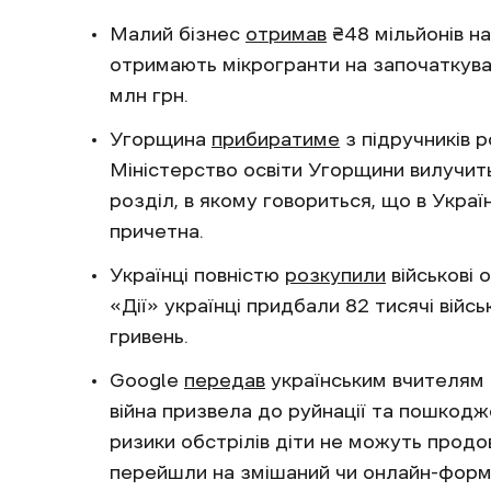
Малий бізнес
отримав
₴48 мільйонів на
отримають мікрогранти на започаткуван
млн грн.
Угорщина
прибиратиме
з підручників 
Міністерство освіти Угорщини вилучить
розділ, в якому говориться, що в Україн
причетна.
Українці повністю
розкупили
військові 
«Дії» українці придбали 82 тисячі війсь
гривень.
Google
передав
українським вчителям 
війна призвела до руйнації та пошкодже
ризики обстрілів діти не можуть прод
перейшли на змішаний чи онлайн-форм