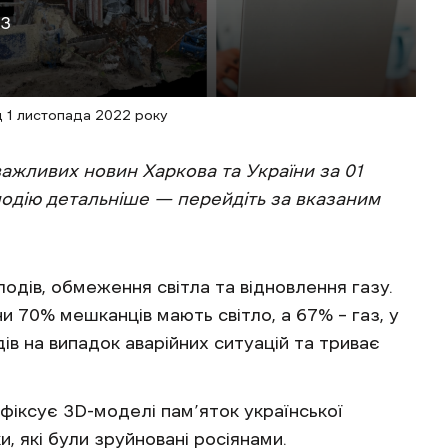
23
 1 листопада 2022 року
ажливих новин Харкова та України за 01
подію детальніше — перейдіть за вказаним
одів, обмеження світла та відновлення газу.
 70% мешканців мають світло, а 67% – газ, у
дів на випадок аварійних ситуацій та триває
фіксує 3D-моделі пам’яток української
и, які були зруйновані росіянами.