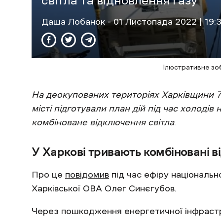
світла та відновлення газу
Даша Лобанок
- 01 Листопада 2022 | 19:
Ілюстративне зо
На деокупованих територіях Харківщини 70
місті підготували план дій під час холодів
комбіноване відключення світла
.
У Харкові тривають комбіновані в
Про це
повідомив
під час ефіру національ
Харківської ОВА Олег Синєгубов.
Через пошкодження енергетичної інфрастр