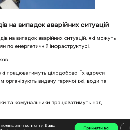
дів на випадок аварійних ситуацій
дів на випадок аварійних ситуацій, які можуть
ян по енергетичній інфраструктурі.
хов.
 які працюватимуть цілодобово. Їх адреси
м організують видачу гарячої їжі, води та
ки та комунальники працюватимуть над
ітла магазини, аптеки та заправки
 поліпшення контенту. Ваша
Прийняти всі