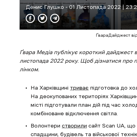
Денис Глушко
- 01 Листопада 2022 | 23:
ҐвараДайджест від
Ґвара Медіа публікує короткий дайджест в
листопада 2022 року. Щоб дізнатися про 
лінком.
На Харківщині
триває
підготовка до хол
На деокупованих територіях Харківщини
місті підготували план дій під час холо
комбіноване відключення світла.
Волонтери
створили
сайт Scan UA, що 
спадщини, будівель та військової технік