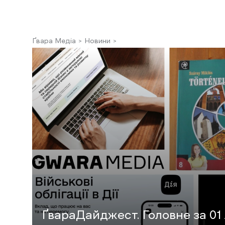
Ґвара Медіа
Новини
ҐвараДайджест. Головне за 01