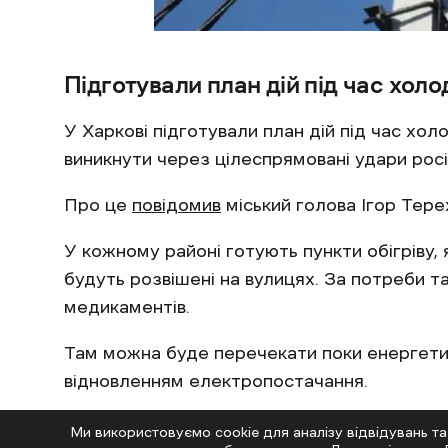
Підготували план дій під час холо
У Харкові підготували план дій під час холо
виникнути через цілеспрямовані удари росі
Про це
повідомив
міський голова Ігор Тере
У кожному районі готують пункти обігріву,
будуть розвішені на вулицях. За потреби та
медикаментів.
Там можна буде перечекати поки енергети
відновленням електропостачання.
Також мер зазначив, що при відключенні св
Ми використовуємо cookie для аналізу відвідувань та