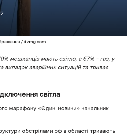
32
браження / itvmg.com
% мешканців мають світло, а 67% – газ, у
 на випадок аварійних ситуацій та триває
ідключення світла
ного марафону «Єдині новини» начальник
уктури обстрілами рф в області тривають