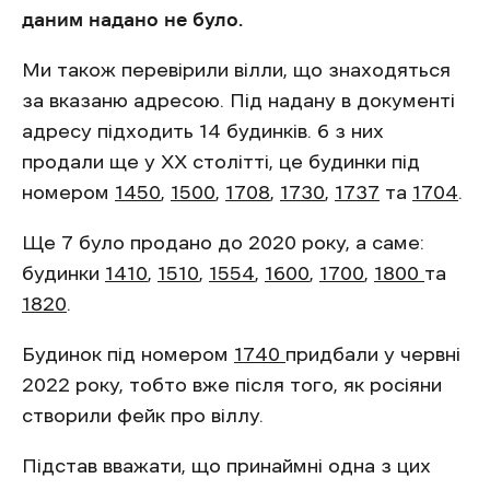
даним надано не було.
Ми також перевірили вілли, що знаходяться
за вказаню адресою. Під надану в документі
адресу підходить 14 будинків. 6 з них
продали ще у XX столітті, це будинки під
номером
1450
,
1500
,
1708
,
1730
,
1737
та
1704
.
Ще 7 було продано до 2020 року, а саме:
будинки
1410
,
1510
,
1554
,
1600
,
1700
,
1800
та
1820
.
Будинок під номером
1740
придбали у червні
2022 року, тобто вже після того, як росіяни
створили фейк про віллу.
Підстав вважати, що принаймні одна з цих