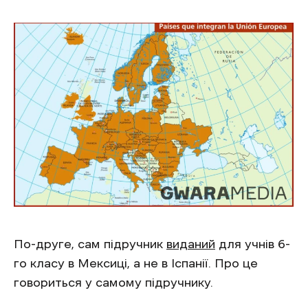
По-друге, сам підручник
виданий
для учнів 6-
го класу в Мексиці, а не в Іспанії. Про це
говориться у самому підручнику.