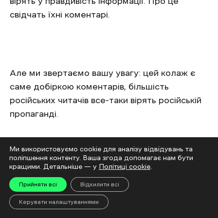
вірять у правдивість інформації. Про це
свідчать їхні коментарі.
Але ми звертаємо вашу увагу: цей колаж є
саме добіркою коментарів, більшість
російських читачів все-таки вірять російській
пропаганді.
Висновок
Ми використовуємо cookie для аналізу відвідувань та
поліпшення контенту. Ваша згода допомагає нам бути
Опублікований медичний документ виявився
кращими. Детальніше — у
Політиці cookie
.
черговим фейком проросійських медіа,
Прийняти всі
Відхилити всі
націленим на дискредитацію президента
Керувати налаштуваннями
України. Не дивлячись на якісну підготовку