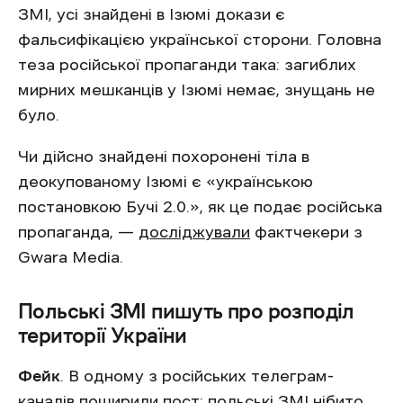
ЗМІ, усі знайдені в Ізюмі докази є
фальсифікацією української сторони. Головна
теза російської пропаганди така: загиблих
мирних мешканців у Ізюмі немає, знущань не
було.
Чи дійсно знайдені похоронені тіла в
деокупованому Ізюмі є «українською
постановкою Бучі 2.0.», як це подає російська
пропаганда, —
досліджували
фактчекери з
Gwara Media.
Польські ЗМІ пишуть про розподіл
території України
Фейк
. В одному з російських телеграм-
каналів
поширили
пост: польські ЗМІ нібито