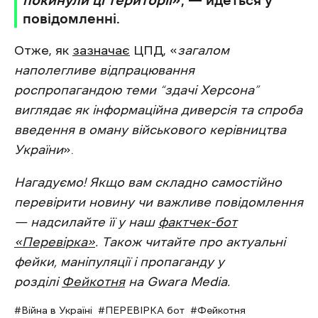
покинули ці території
», — йдеться у
повідомленні.
Отже, як
зазначає
ЦПД, «
загалом
наполегливе відпрацювання
роспропагандою теми “здачі Херсона”
виглядає як інформаційна диверсія та спроба
введення в оману військового керівництва
України
».
Нагадуємо! Якщо вам складно самостійно
перевірити новину чи важливе повідомлення
— надсилайте її у наш
фактчек-бот
«Перевірка»
. Також читайте про актуальні
фейки, маніпуляції і пропаганду у
розділі
Фейкотня
на Gwara Media.
Війна в Україні
ПЕРЕВІРКА бот
Фейкотня