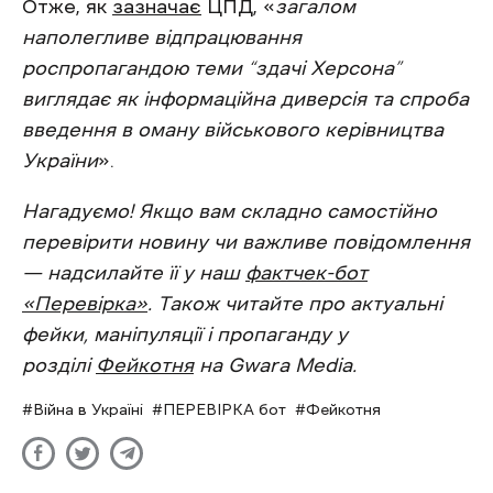
Отже, як
зазначає
ЦПД, «
загалом
наполегливе відпрацювання
роспропагандою теми “здачі Херсона”
виглядає як інформаційна диверсія та спроба
введення в оману військового керівництва
України
».
Нагадуємо! Якщо вам складно самостійно
перевірити новину чи важливе повідомлення
— надсилайте її у наш
фактчек-бот
«Перевірка»
. Також читайте про актуальні
фейки, маніпуляції і пропаганду у
розділі
Фейкотня
на Gwara Media.
Війна в Україні
ПЕРЕВІРКА бот
Фейкотня