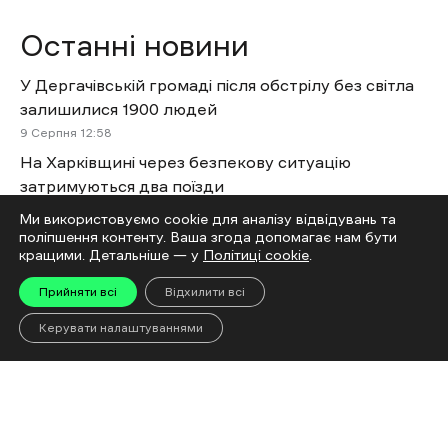
Останні новини
У Дергачівській громаді після обстрілу без світла
залишилися 1900 людей
9 Cерпня 12:58
На Харківщині через безпекову ситуацію
затримуються два поїзди
9 Cерпня 12:16
Ми використовуємо cookie для аналізу відвідувань та
поліпшення контенту. Ваша згода допомагає нам бути
У Золочеві російський дрон вдарив біля
Ексклюзив
кращими. Детальніше — у
Політиці cookie
.
магазину: двоє поранених
9 Cерпня 11:46
Прийняти всі
Відхилити всі
ЄС спрямував ще 30 млн євро на підтримку
Керувати налаштуваннями
енергетики України
9 Cерпня 11:30
У Харкові під час пожежі у п’ятиповерхівці
врятували двох людей
9 Cерпня 11:23