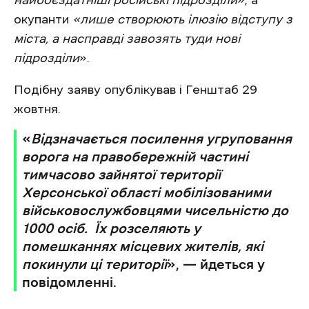
найбоєздатніші російські підрозділи
», а
окупанти
«лише створюють ілюзію відступу з
міста, а насправді завозять туди нові
підрозділи
».
Подібну заяву опублікував і Генштаб 29
жовтня.
«
Відзначається посилення угруповання
ворога на правобережній частині
тимчасово зайнятої території
Херсонської області мобілізованими
військовослужбовцями чисельністю до
1000 осіб. Їх розселяють у
помешканнях місцевих жителів, які
покинули ці території
», — йдеться у
повідомленні.