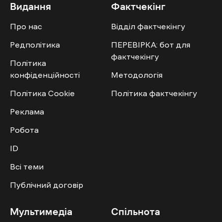
Видання
Фактчекінг
Про нас
Відділ фактчекінгу
Редполітика
ПЕРЕВІРКА: бот для
фактчекінгу
Політика
конфіденційності
Методологія
Політика Cookie
Політика фактчекінгу
Реклама
Робота
ID
Всі теми
Публічний договір
Мультимедіа
Спільнота