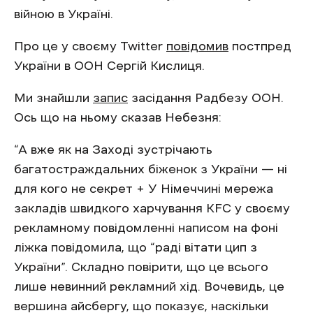
війною в Україні.
Про це у своєму Twitter
повідомив
постпред
України в ООН Сергій Кислиця.
Ми знайшли
запис
засідання Радбезу ООН.
Ось що на ньому сказав Небезня:
“А вже як на Заході зустрічають
багатостраждальних біженок з України — ні
для кого не секрет + У Німеччині мережа
закладів швидкого харчування KFC у своєму
рекламному повідомленні написом на фоні
ліжка повідомила, що “раді вітати цип з
України”. Складно повірити, що це всього
лише невинний рекламний хід. Вочевидь, це
вершина айсбергу, що показує, наскільки