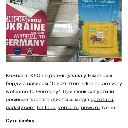
Компанія KFC не розміщувала у Німеччині
борди з написом “Chicks from Ukraine are very
welcome to Germany”. Цей фейк запустили
російські пропагандистські медіа
gazeta.ru
,
eadaily.com
,
lenta.ru
,
versia.ru
,
news.ru
та інші.
Суть фейку