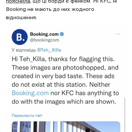
пояснила
, що ці борди є фейком. Ні KFC, ні
Booking не мають до них жодного
відношення.