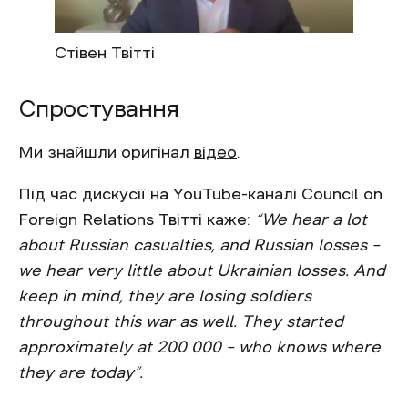
Стівен Твітті
Спростування
Ми знайшли оригінал
відео
.
Під час дискусії
н
а YouTube-каналі Council on
Foreign Relations Твітті каже:
“We hear a lot
about Russian casualties, and Russian losses –
we hear very little about Ukrainian losses. And
keep in mind, they are losing soldiers
throughout this war as well. They started
approximately at 200 000 – who knows where
they are today”.