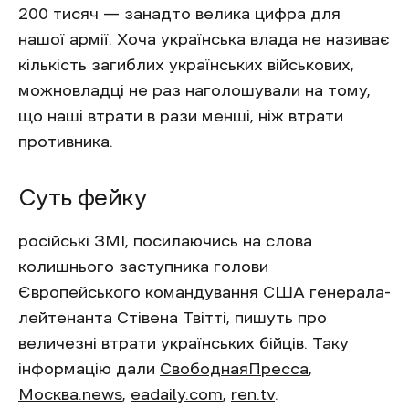
200 тисяч — занадто велика цифра для
нашої армії. Хоча українська влада не називає
кількість загиблих українських військових,
можновладці не раз наголошували на тому,
що наші втрати в рази менші, ніж втрати
противника.
Суть фейку
російські ЗМІ, посилаючись на слова
колишнього заступника голови
Європейського командування США генерала-
лейтенанта Стівена Твітті, пишуть про
величезні втрати українських бійців. Таку
інформацію дали
СвободнаяПресса
,
Москва.news
,
eadaily.com
,
ren.tv
.