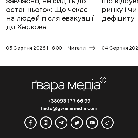
завчасно, не сидіть до
що відбув
останнього»: Що чекає
ринку і чи
на людей після евакуації
дефіциту
до Харкова
05 Cерпня 2026 | 16:00
Читати
04 Cерпня 2026
+38093 177 66 99
hello@gwaramedia.com