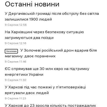
Останні новини
У Дергачівській громаді після обстрілу без світла
залишилися 1900 людей
9 Cерпня 12:58
На Харківщині через безпекову ситуацію
затримуються два поїзди
9 Cерпня 12:16
У Золочеві російський дрон вдарив біля
Ексклюзив
магазину: двоє поранених
9 Cерпня 11:46
ЄС спрямував ще 30 млн євро на підтримку
енергетики України
9 Cерпня 11:30
У Харкові під час пожежі у п’ятиповерхівці
врятували двох людей
9 Cерпня 11:23
У Харкові до 23 зросла кількість постраждалих