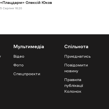
«Плацдарм» Олексій Юков
5 Cерпня 16:20
Мультимедіа
Спільнота
у
Відео
Приєднатись
Фото
Повідомити
новину
Спецпроєкти
Правила
публікації
Колонок