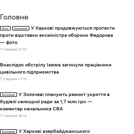
Головне
У Харкові продовжуються протести
Фото
Ексклюзив
проти відставки ексміністра оборони Федорова
— фото
7 Cерпня 21:51
Внаслідок обстрілу Ізюма загинули працівники
цивільного підприємства
7 Cерпня 17:12
У Золочеві планують ремонт укриття в
Ексклюзив
будівлі селищної ради за 1,7 млн грн —
коментар начальника СВА
7 Cерпня 16:13
У Харкові азербайджанського
Ексклюзив