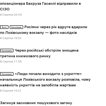
опозиціонера Бахруза Гасанлі відправили в
СІЗО
6 Cерпня 20:50
Росіяни через рік вдруге вдарили
Фото
Ексклюзив
по Лозівському вокзалу — фото наслідків
6 Cерпня 19:23
Через російські обстріли знищена
Ексклюзив
третина книжкового ринку
6 Cерпня 17:55
«Люди почали виходити з укриття»:
Ексклюзив
начальниця Лозівського вокзалу розповіла, чому
наявність укриттів не запобігла жертвам
6 Cерпня 15:21
Загинув засновник пошукового загону