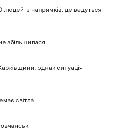
 людей із напрямків, де ведуться
не збільшилася
Харківщини, однак ситуація
емає світла
Вовчанськ