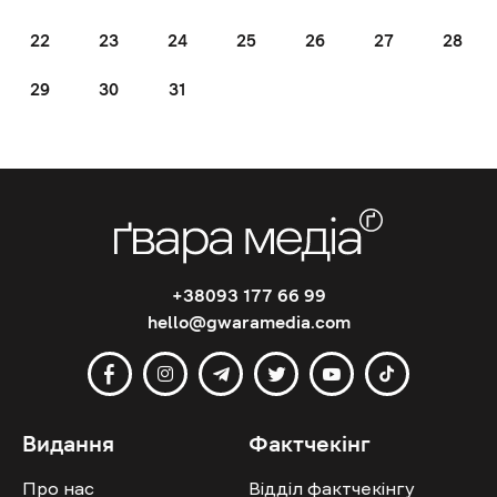
22
23
24
25
26
27
28
29
30
31
+38093 177 66 99
hello@gwaramedia.com
Видання
Фактчекінг
Про нас
Відділ фактчекінгу