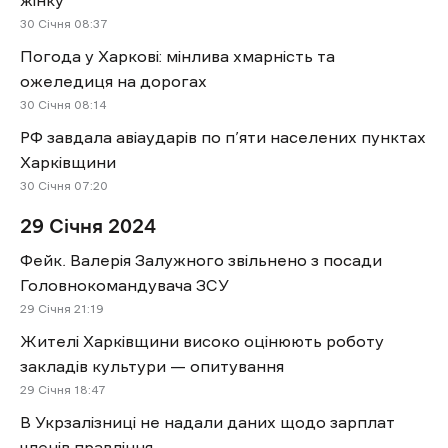
жінку
30 Січня 08:37
Погода у Харкові: мінлива хмарність та
ожеледиця на дорогах
30 Січня 08:14
РФ завдала авіаударів по п’яти населених пунктах
Харківщини
30 Січня 07:20
29 Січня 2024
Фейк. Валерія Залужного звільнено з посади
Головнокомандувача ЗСУ
29 Січня 21:19
Жителі Харківщини високо оцінюють роботу
закладів культури — опитування
29 Січня 18:47
В Укрзалізниці не надали даних щодо зарплат
членів правління