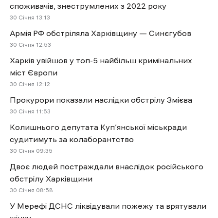
споживачів, знеструмлених з 2022 року
30 Січня 13:13
Армія РФ обстріляла Харківщину — Синєгубов
30 Січня 12:53
Харків увійшов у топ-5 найбільш кримінальних
міст Європи
30 Січня 12:12
Прокурори показали наслідки обстрілу Змієва
30 Січня 11:53
Колишнього депутата Куп’янської міськради
судитимуть за колаборантство
30 Січня 09:35
Двоє людей постраждали внаслідок російського
обстрілу Харківщини
30 Січня 08:58
У Мерефі ДСНС ліквідували пожежу та врятували