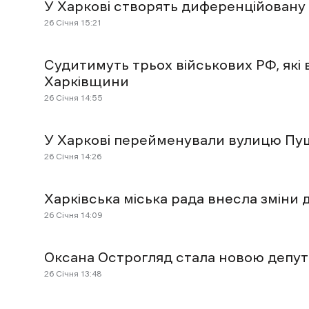
У Харкові створять диференційовану
26 Січня 15:21
Судитимуть трьох військових РФ, які
Харківщини
26 Січня 14:55
У Харкові перейменували вулицю Пушк
26 Січня 14:26
Харківська міська рада внесла зміни
26 Січня 14:09
Оксана Острогляд стала новою депут
26 Січня 13:48