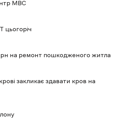
ентр МВС
 цьогоріч
 грн на ремонт пошкодженого житла
рові закликає здавати кров на
клону