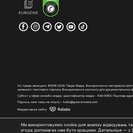
Усі права захищені. ©2016-2026. Ґвара Медіа. Використання матеріалів сай
наявності текстового підпису. Використання контенту для документальних фі
Суб’єкт у сфері онлайн-медіа; ідентифікатор медіа – R40-01353. Поштова адре
Підкинь нам тему на пошту – hello@gwaramedia.com
Модернізація сайту:
Ми використовуємо cookie для аналізу відвідувань та
згода допомагає нам бути кращими. Детальніше — у