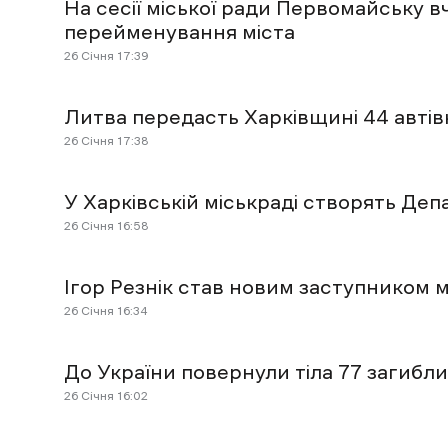
На сесії міської ради Первомайську 
перейменування міста
26 Січня 17:39
Литва передасть Харківщині 44 автів
26 Січня 17:38
У Харківській міськраді створять Де
26 Січня 16:58
Ігор Резнік став новим заступником 
26 Січня 16:34
До України повернули тіла 77 загибл
26 Січня 16:02