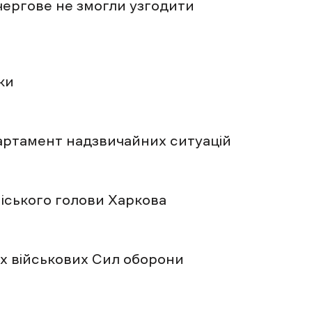
вчергове не змогли узгодити
ки
партамент надзвичайних ситуацій
міського голови Харкова
их військових Сил оборони