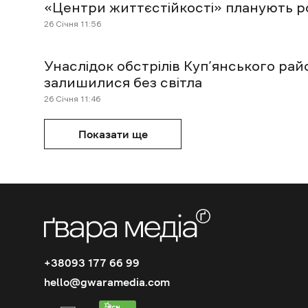
«Центри життєстійкості» планують ро
26 Січня 11:56
Унаслідок обстрілів Куп’янського рай
залишилися без світла
26 Січня 11:46
Показати ще
+38093 177 66 99
hello@gwaramedia.com