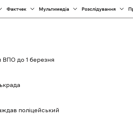
Фактчек
Мультимедіа
Розслідування
П
 ВПО до 1 березня
ськрада
раждав поліцейський