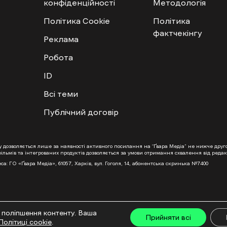
конфіденційності
Методологія
Політика Cookie
Політика
фактчекінгу
Реклама
Робота
ID
Всі теми
Публічний договір
ту дозволяється лише за наявності активного посилання на “Ґвара Медіа” не нижче дру
льмів та інтегрованих продуктів дозволяється за умови отримання схвалення від редакц
са: ГО «Ґвара Медіа», 61057, Харків, вул. Гоголя, 14, абонентська скринька №7400
 поліпшення контенту. Ваша
Прийняти всі
Політиці cookie
.