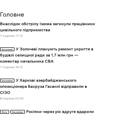
Головне
Внаслідок обстрілу Ізюма загинули працівники
цивільного підприємства
7 Cерпня 17:12
У Золочеві планують ремонт укриття в
Ексклюзив
будівлі селищної ради за 1,7 млн грн —
коментар начальника СВА
7 Cерпня 16:13
У Харкові азербайджанського
Ексклюзив
опозиціонера Бахруза Гасанлі відправили в
СІЗО
6 Cерпня 20:50
Росіяни через рік вдруге вдарили
Фото
Ексклюзив