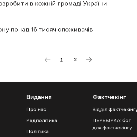
зробити в кожній громаді України
ону понад 16 тисяч споживачів
1
2
Видання
Фактчекінг
Про нас
Відділ фактчекінг
Редполітика
ПЕРЕВІРКА: бот
для фактчекінгу
Політика