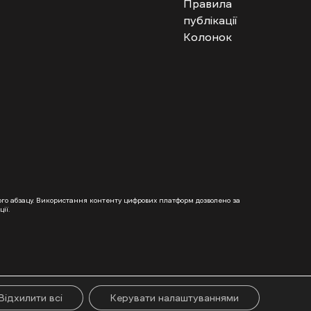
Правила
публікації
Колонок
гого абзацу. Використання контенту цифрових платформ дозволено за
ії.
Відхилити всі
Керувати налаштуваннями