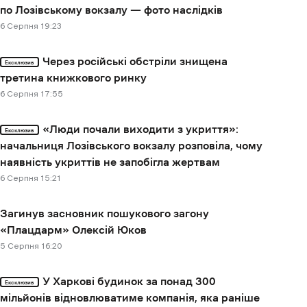
по Лозівському вокзалу — фото наслідків
6 Cерпня 19:23
Через російські обстріли знищена
Ексклюзив
третина книжкового ринку
6 Cерпня 17:55
«Люди почали виходити з укриття»:
Ексклюзив
начальниця Лозівського вокзалу розповіла, чому
наявність укриттів не запобігла жертвам
6 Cерпня 15:21
Загинув засновник пошукового загону
«Плацдарм» Олексій Юков
5 Cерпня 16:20
У Харкові будинок за понад 300
Ексклюзив
мільйонів відновлюватиме компанія, яка раніше