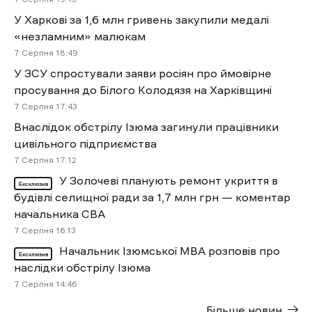
У Харкові за 1,6 млн гривень закупили медалі
«незламним» малюкам
7 Cерпня 18:49
У ЗСУ спростували заяви росіян про ймовірне
просування до Білого Колодязя на Харківщині
7 Cерпня 17:43
Внаслідок обстрілу Ізюма загинули працівники
цивільного підприємства
7 Cерпня 17:12
У Золочеві планують ремонт укриття в
Ексклюзив
будівлі селищної ради за 1,7 млн грн — коментар
начальника СВА
7 Cерпня 16:13
Начальник Ізюмської МВА розповів про
Ексклюзив
наслідки обстрілу Ізюма
7 Cерпня 14:46
Більше новин