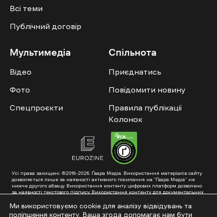
Всі теми
Публічний договір
Мультимедіа
Спільнота
Відео
Приєднатись
Фото
Повідомити новину
Спецпроєкти
Правила публікації
Колонок
Усі права захищені. ©2016-2026. Ґвара Медіа. Використання матеріалів сайту
дозволяється лише за наявності активного посилання на “Ґвара Медіа” не
нижче другого абзацу. Використання контенту цифрових платформ дозволено
за наявності текстового підпису. Використання контенту для документальних
фільмів та інтегрованих продуктів дозволяється за умови отримання
схвалення від редакції.
Ми використовуємо cookie для аналізу відвідувань та
поліпшення контенту. Ваша згода допомагає нам бути
Суб’єкт у сфері онлайн-медіа; ідентифікатор медіа – R40-01353. Поштова