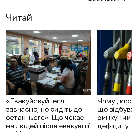
Читай
«Евакуйовуйтеся
Чому доро
завчасно, не сидіть до
що відбув
останнього»: Що чекає
ринку і чи
на людей після евакуації
дефіциту