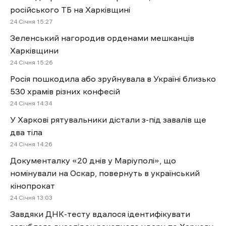
російського ТБ на Харківщині
24 Січня 15:27
Зеленський нагородив орденами мешканців
Харківщини
24 Січня 15:26
Росія пошкодила або зруйнувала в Україні близько
530 храмів різних конфесій
24 Січня 14:34
У Харкові рятувальники дістали з-під завалів ще
два тіла
24 Січня 14:26
Документалку «20 днів у Маріуполі», що
номінували на Оскар, повернуть в український
кінопрокат
24 Січня 13:03
Завдяки ДНК-тесту вдалося ідентифікувати