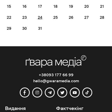
15
16
17
18
19
20
21
22
23
24
25
26
27
28
29
30
31
+38093 177 66 99
hello@gwaramedia.com
Видання
Фактчекінг