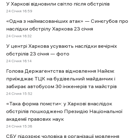
У Харкові відновили світло після обстрілів
24 Січня 16:59
«Одна з наймасованіших атак» — Синєгубов про
наслідки обстрілу Харкова 23 січня
24 Січня 16:32
У центрі Харкова усувають наслідки вечірніх
обстрілів 23 січня — фото
24 Січня 16:14
Голова Держагентства відновлення Найєм:
приїжджає ТЦК на будівельний майданчик і
забирає автобусом 30 інженерів та майстрів
24 Січня 15:52
«Така форма помсти»: у Харкові внаслідок
обстрілів пошкоджено Президію Національної
академії правових наук
24 Січня 15:38
СБУ підозрює чоловіка в організації мовлення