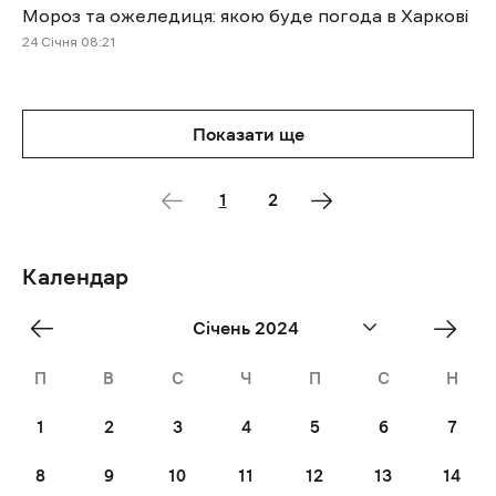
Мороз та ожеледиця: якою буде погода в Харкові
24 Січня 08:21
Показати ще
1
2
Календар
«
Лют
Січень 2024
Dec
»
П
В
С
Ч
П
С
Н
1
2
3
4
5
6
7
8
9
10
11
12
13
14