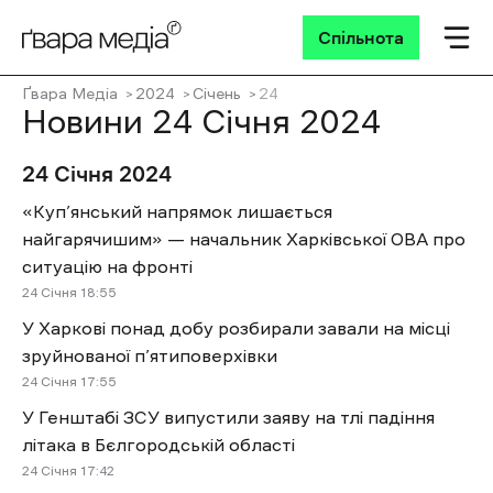
Спільнота
Ґвара Медіа
2024
Січень
24
Новини 24 Січня 2024
24 Січня 2024
«Куп’янський напрямок лишається
найгарячишим» — начальник Харківської ОВА про
ситуацію на фронті
24 Січня 18:55
У Харкові понад добу розбирали завали на місці
зруйнованої п’ятиповерхівки
24 Січня 17:55
У Генштабі ЗСУ випустили заяву на тлі падіння
літака в Бєлгородській області
24 Січня 17:42