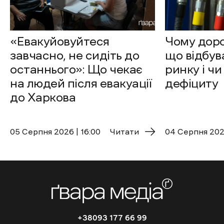
«Евакуйовуйтеся
Чому доро
завчасно, не сидіть до
що відбув
останнього»: Що чекає
ринку і чи
на людей після евакуації
дефіциту
до Харкова
05 Cерпня 2026 | 16:00
Читати
04 Cерпня 2026
+38093 177 66 99