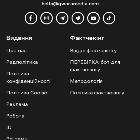
hello@gwaramedia.com
Видання
Фактчекінг
Про нас
Відділ фактчекінгу
Редполітика
ПЕРЕВІРКА: бот для
фактчекінгу
Політика
конфіденційності
Методологія
Політика Cookie
Політика фактчекінгу
Реклама
Робота
ID
Всі теми