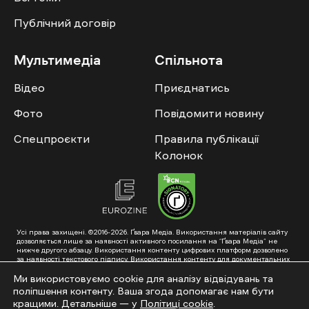
Публічний договір
Мультимедіа
Спільнота
Відео
Приєднатись
Фото
Повідомити новину
Спецпроєкти
Правила публікації
Колонок
Усі права захищені. ©2016-2026. Ґвара Медіа. Використання матеріалів сайту
дозволяється лише за наявності активного посилання на “Ґвара Медіа” не
нижче другого абзацу. Використання контенту цифрових платформ дозволено
за наявності текстового підпису. Використання контенту для документальних
фільмів та інтегрованих продуктів дозволяється за умови отримання
схвалення від редакції.
Ми використовуємо cookie для аналізу відвідувань та
поліпшення контенту. Ваша згода допомагає нам бути
Суб’єкт у сфері онлайн-медіа; ідентифікатор медіа – R40-01353. Поштова
адреса: ГО «Ґвара Медіа», 61057, Харків, вул. Гоголя, 14, абонентська скринька
кращими. Детальніше — у
Політиці cookie
.