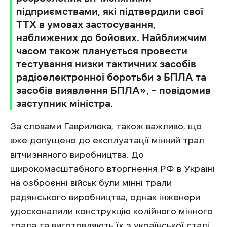
підприємствами, які підтвердили свої
ТТХ в умовах застосування,
наближених до бойових. Найближчим
часом також планується провести
тестування низки тактичних засобів
радіоелектронної боротьби з БПЛА та
засобів виявлення БПЛА», – повідомив
заступник міністра.
За словами Гаврилюка, також важливо, що
вже допущено до експлуатації мінний трал
вітчизняного виробництва. До
широкомасштабного вторгнення РФ в Україні
на озброєнні військ були мінні трали
радянського виробництва, однак інженери
удосконалили конструкцію колійного мінного
трала та виготовляють їх з української сталі.