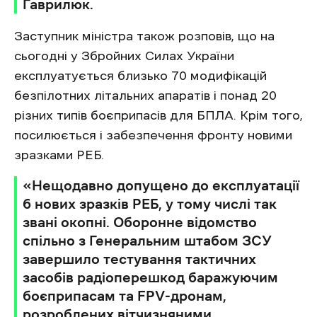
Гаврилюк.
Заступник міністра також розповів, що на
сьогодні у Збройних Силах України
експлуатується близько 70 модифікацій
безпілотних літальних апаратів і понад 20
різних типів боєприпасів для БПЛА. Крім того,
посилюється і забезпечення фронту новими
зразками РЕБ.
«Нещодавно допущено до експлуатації
6 нових зразків РЕБ, у тому числі так
звані окопні. Оборонне відомство
спільно з Генеральним штабом ЗСУ
завершило тестування тактичних
засобів радіоперешкод баражуючим
боєприпасам та FPV-дронам,
розроблених вітчизняними