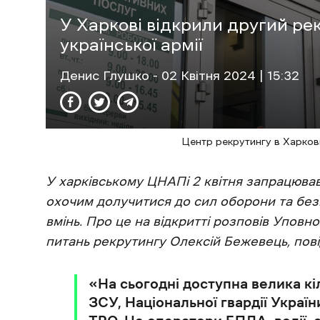
У Харкові відкрили другий ре
української армії
Денис Глушко
- 02 Квітня 2024 | 15:32
Центр рекрутингу в Харкові
У харківському ЦНАПі 2 квітня запрацював
охочим долучитися до сил оборони та безп
вмінь. Про це на відкритті розповів Упов
питань рекрутингу Олексій Бежевець, пові
«На сьогодні доступна велика кіл
ЗСУ, Національної гвардії Украї