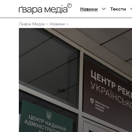
Новини
Тексти
Ґвара Медіа
Новини