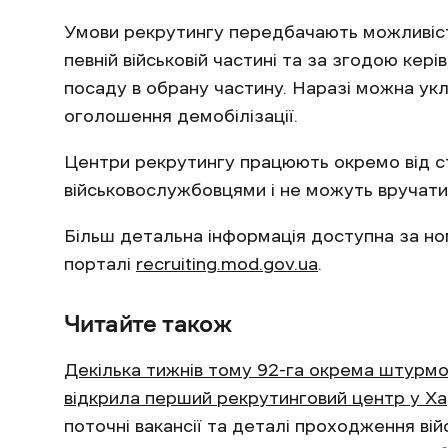
Умови рекрутингу передбачають можливіст
певній військовій частині та за згодою кер
посаду в обрану частину. Наразі можна укла
оголошення демобілізації.
Центри рекрутингу працюють окремо від ст
військовослужбовцями і не можуть вручати 
Більш детальна інформація доступна за н
порталі
recruiting.mod.gov.ua
.
Читайте також
Декілька тижнів тому 92-га окрема штурмо
відкрила перший рекрутинговий центр у Ха
поточні вакансії та деталі проходження в