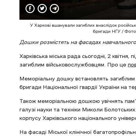
У Харкові вшанували загиблих внаслідок російсь
бригади НГУ / Фото:
Дошки розмістять на фасадах навчального з
Харківська міська рада сьогодні, 2 квітня
загиблим військовослужбовцям. Про це
по
Меморіальну дошку встановлять загиблим 
бригади Національної гвардії України на тер
Також меморіальною дошкою увічнять пам’я
галузі науки та техніки Миколи Болотських.
корпусу Харківського національного універ
На фасаді Міської клінічної багатопрофіль