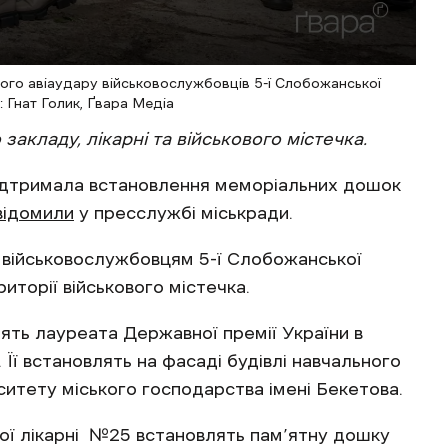
кого авіаудару військовослужбовців 5-ї Слобожанської
 Гнат Голик, Ґвара Медіа
акладу, лікарні та військового містечка.
, підтримала встановлення меморіальних дошок
відомили
у пресслужбі міськради.
військовослужбовцям 5-ї Слобожанської
иторії військового містечка.
ть лауреата Державної премії України в
 Її встановлять на фасаді будівлі навчального
ситету міського господарства імені Бекетова.
ної лікарні №25 встановлять пам’ятну дошку