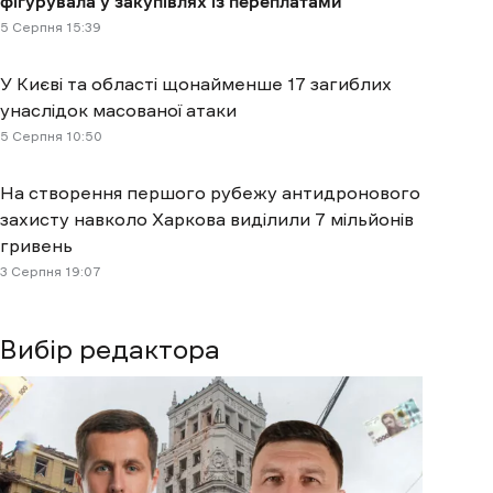
фігурувала у закупівлях із переплатами
5 Cерпня 15:39
У Києві та області щонайменше 17 загиблих
унаслідок масованої атаки
5 Cерпня 10:50
На створення першого рубежу антидронового
захисту навколо Харкова виділили 7 мільйонів
гривень
3 Cерпня 19:07
Вибір редактора