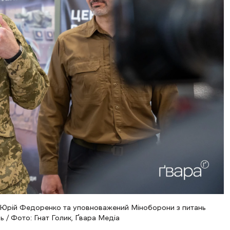
рій Федоренко та уповноважений Міноборони з питань
 / Фото: Гнат Голик, Ґвара Медіа