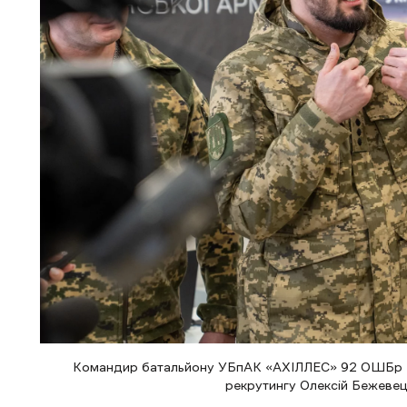
Командир батальйону УБпАК «АХІЛЛЕС» 92 ОШБр Ю
рекрутингу Олексій Бежевець