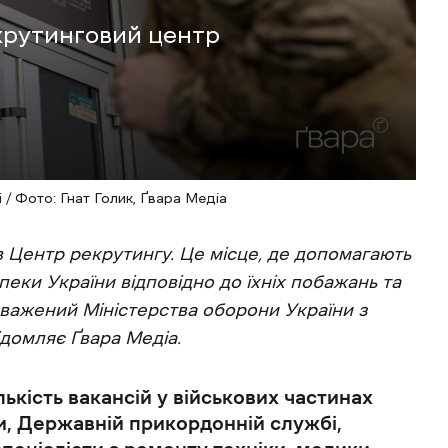
крутинговий центр
 / Фото: Гнат Голик, Ґвара Медіа
 Центр рекрутингу. Це місце, де допомагають
еки України відповідно до їхніх побажань та
новажений Міністерства оборони України з
домляє Ґвара Медіа.
ькість вакансій у військових частинах
ни, Державній прикордонній службі,