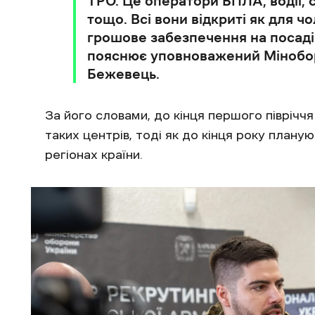
ТРО. Це оператори БПЛА, водії, 
тощо. Всі вони відкриті як для чо
грошове забезпечення на посаді 
пояснює уповноважений Мінобор
Бежевець.
За його словами, до кінця першого півріччя 
таких центрів, тоді як до кінця року планую
регіонах країни.