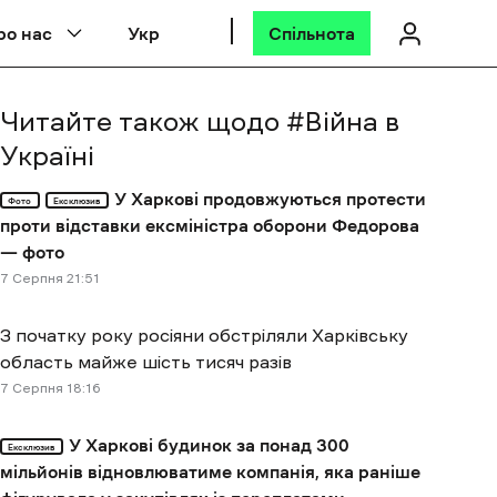
ро нас
Укр
Спільнота
Читайте також щодо #
Війна в
Україні
У Харкові продовжуються протести
Фото
Ексклюзив
проти відставки ексміністра оборони Федорова
— фото
7 Cерпня 21:51
З початку року росіяни обстріляли Харківську
область майже шість тисяч разів
7 Cерпня 18:16
У Харкові будинок за понад 300
Ексклюзив
мільйонів відновлюватиме компанія, яка раніше