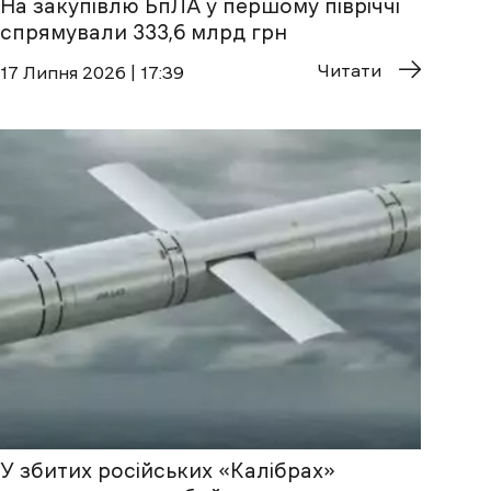
На закупівлю БпЛА у першому півріччі
спрямували 333,6 млрд грн
Читати
17 Липня 2026 | 17:39
У збитих російських «Калібрах»