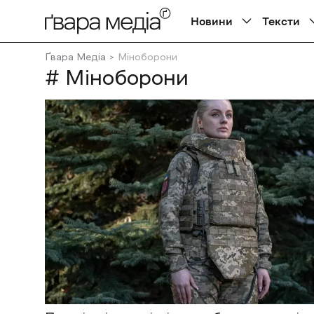
Новини
Тексти
Ґвара Медіа
Міноборони
# Міноборони