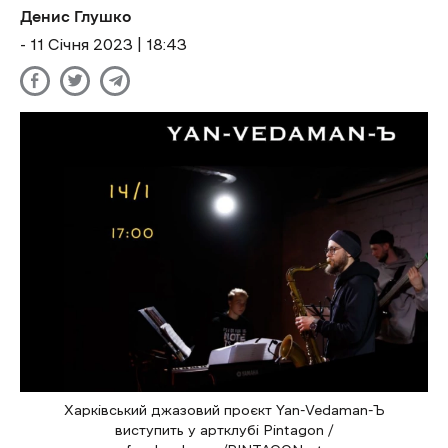
Денис Глушко
- 11 Січня 2023 | 18:43
Харківський джазовий проєкт Yan-Vedaman-Ъ
виступить у артклубі Pintagon /