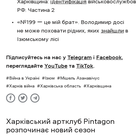
Харківщина:
ідентифікація
військовослужбов
РФ. Частина 2
«№199 ー це мій брат». Володимир досі
не може поховати рідних, яких
знайшли
в
Ізюмському лісі
Підписуйтесь на нас у
Telegram
і
Facebook
,
переглядайте
YouTube
та
TikTok
.
Війна в Україні
Ізюм
Мішель Азанавічус
Харків війна
Харківська область
Харківщина
Харківський артклуб Pintagon
розпочинає новий сезон