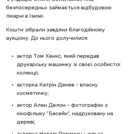
безпосередньо займається відбудовою
лікарні в Ізюмі.
Кошти зібрали завдяки благодійному
аукціону. До нього долучилися:
актор Том Хенкс, який передав
друкарську машинку зі своєї особистої
колекції;
акторка Катрін Денев – власну
косметичку;
актор Ален Делон – фотографію з
кінофільму “Басейн”, надруковану на
дереві;
акторка Наталі Портман – кілька