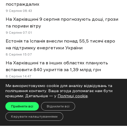
постраждалих
9 Cерпня 08:43
На Харківщині 9 серпня прогнозують дощі, грози
та пориви вітру
9 Cерпня 07:01
Естонія та Іспанія внесли понад 55,5 тисячі євро
на підтримку енергетики України
8 Cерпня 15:07
На Харківщині та в інших областях планують
встановити 840 укриттів за 1,39 млрд грн
8 Cерпня 14:47
У Ківшарівці внаслідок атаки FPV-дрона загинув
Ми використовуємо cookie для аналізу відвідувань та
поліпшення контенту. Ваша згода допомагає нам бути
чоловік
кращими. Детальніше — у
Політиці cookie
.
8 Cерпня 12:19
Прийняти всі
Відхилити всі
Більше новин
Керувати налаштуваннями
Читай