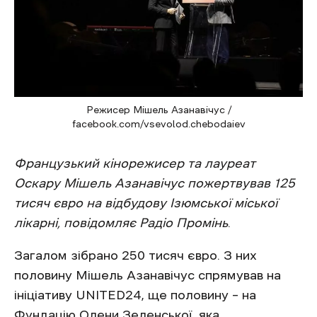
Режисер Мішель Азанавічус /
facebook.com/vsevolod.chebodaiev
Французький кінорежисер та лауреат
Оскару Мішель Азанавічус пожертвував 125
тисяч євро на відбудову Ізюмської міської
лікарні, повідомляє Радіо Промінь
.
Загалом зібрано 250 тисяч євро. З них
половину Мішель Азанавічус спрямував на
ініціативу UNITED24, ще половину – на
Фундацію Олени Зеленської, яка,