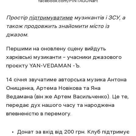
facebook.com/PINTAGONart
Простір
підтримуватиме
музикантів і ЗСУ, а
також продовжить знайомити місто із
джазом.
Першими на оновлену сцену вийдуть
харківські музиканти – учасники джазового
проєкту YAN-VEDAMAN -Ъ.
14 січня звучатиме авторська музика Антона
Онищенка, Артема Новікова та Яна
Ведамана (він же Артем Васильченко). Це те,
передає дух нашого часу та народжена
впевненістю в перемогу.
Донат за вхід від 200 грн. Клуб підтримує