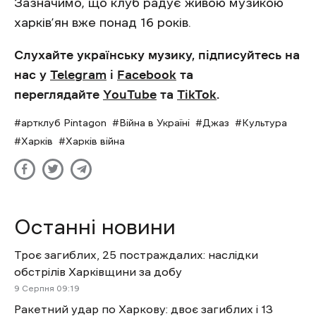
Зазначимо, що клуб радує живою музикою
харків’ян вже понад 16 років.
Слухайте українську музику, підписуйтесь на
нас у
Telegram
і
Facebook
та
переглядайте
YouTube
та
TikTok
.
артклуб Pintagon
Війна в Україні
Джаз
Культура
Харків
Харків війна
Останні новини
Троє загиблих, 25 постраждалих: наслідки
обстрілів Харківщини за добу
9 Cерпня 09:19
Ракетний удар по Харкову: двоє загиблих і 13