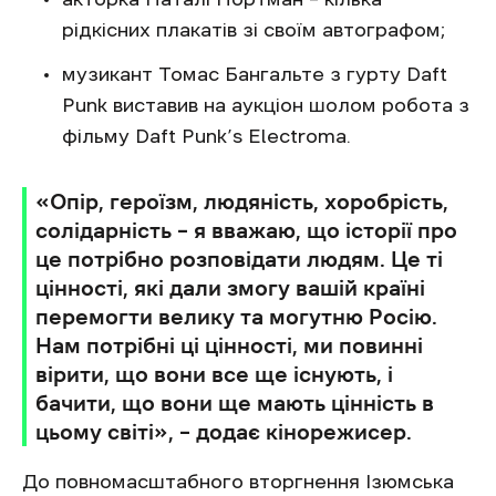
рідкісних плакатів зі своїм автографом;
музикант Томас Бангальте з гурту Daft
Punk виставив на аукціон шолом робота з
фільму Daft Punk’s Electroma.
«Опір, героїзм, людяність, хоробрість,
солідарність – я вважаю, що історії про
це потрібно розповідати людям. Це ті
цінності, які дали змогу вашій країні
перемогти велику та могутню Росію.
Нам потрібні ці цінності, ми повинні
вірити, що вони все ще існують, і
бачити, що вони ще мають цінність в
цьому світі», – додає кінорежисер.
До повномасштабного вторгнення Ізюмська