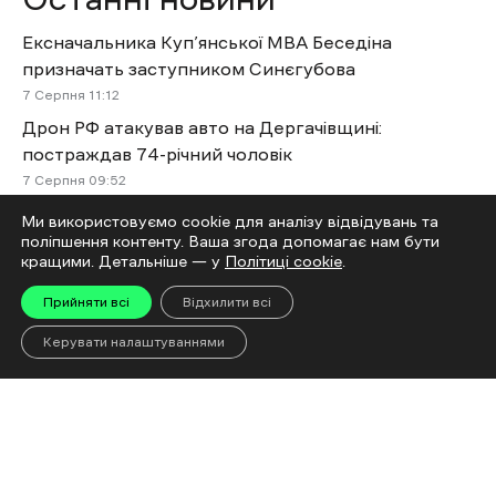
Ексначальника Куп’янської МВА Беседіна
призначать заступником Синєгубова
7 Cерпня 11:12
Дрон РФ атакував авто на Дергачівщині:
постраждав 74-річний чоловік
7 Cерпня 09:52
Двоє загиблих і 18 поранених: наслідки обстрілів
Ми використовуємо cookie для аналізу відвідувань та
Харківщини за добу
поліпшення контенту. Ваша згода допомагає нам бути
кращими. Детальніше — у
Політиці cookie
.
7 Cерпня 08:46
Сили оборони відбили 22 російські атаки на
Прийняти всі
Відхилити всі
Харківщині
Керувати налаштуваннями
7 Cерпня 08:14
У Харкові 7 серпня очікується спека до 37
градусів тепла
7 Cерпня 07:24
У Харкові азербайджанського
Ексклюзив
опозиціонера Бахруза Гасанлі відправили в СІЗО