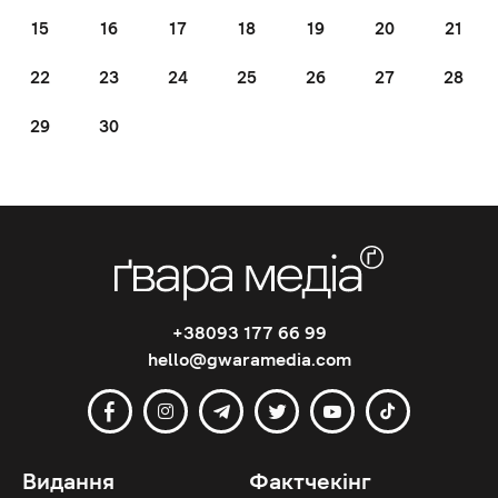
15
16
17
18
19
20
21
22
23
24
25
26
27
28
29
30
+38093 177 66 99
hello@gwaramedia.com
Видання
Фактчекінг