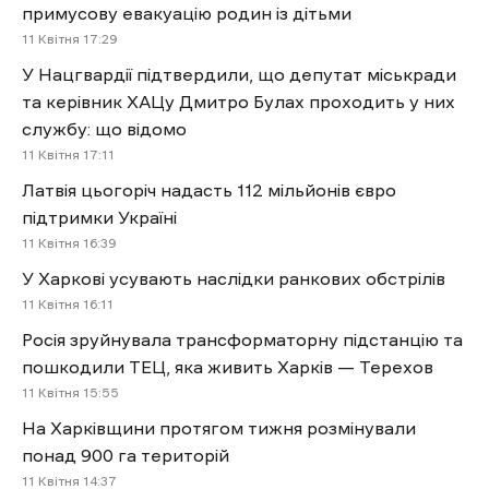
примусову евакуацію родин із дітьми
11 Квітня 17:29
У Нацгвардії підтвердили, що депутат міськради
та керівник ХАЦу Дмитро Булах проходить у них
службу: що відомо
11 Квітня 17:11
Латвія цьогоріч надасть 112 мільйонів євро
підтримки Україні
11 Квітня 16:39
У Харкові усувають наслідки ранкових обстрілів
11 Квітня 16:11
Росія зруйнувала трансформаторну підстанцію та
пошкодили ТЕЦ, яка живить Харків — Терехов
11 Квітня 15:55
На Харківщини протягом тижня розмінували
понад 900 га територій
11 Квітня 14:37