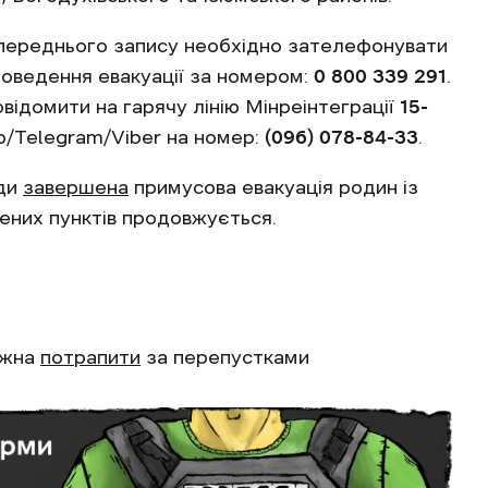
опереднього запису необхідно зателефонувати
проведення евакуації за номером:
0 800 339 291
.
ідомити на гарячу лінію Мінреінтеграції
15-
/Telegram/Viber на номер:
(096) 078-84-33
.
ади
завершена
примусова евакуація родин із
лених пунктів продовжується.
ожна
потрапити
за перепустками