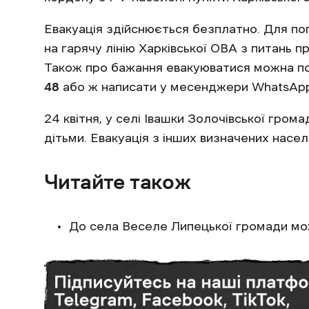
Евакуація здійснюється безплатно. Для п
на гарячу лінію Харківської ОВА з питань 
Також про бажання евакуюватися можна пов
48
або ж написати у месенджери WhatsApp
24 квітня, у селі Івашки Золочівської гром
дітьми. Евакуація з інших визначених насе
Читайте також
До села Веселе Липецької громади м