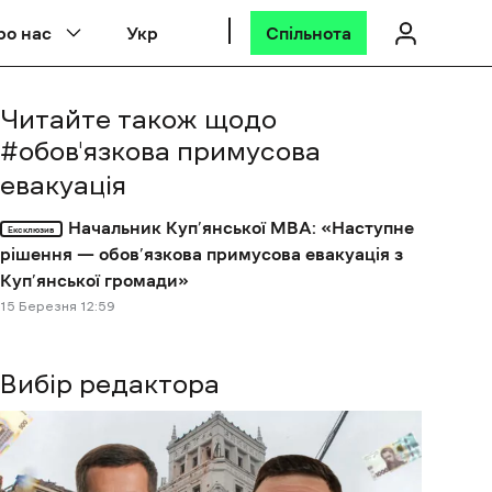
ро нас
Укр
Спільнота
Читайте також щодо
#
обов'язкова примусова
евакуація
Начальник Куп’янської МВА: «Наступне
Ексклюзив
рішення — обов’язкова примусова евакуація з
Куп’янської громади»
15 Березня 12:59
Вибір редактора