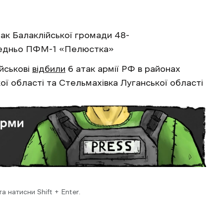
йрак Балаклійської громади 48-
ередньо ПФМ-1 «Пелюстка»
ійськові
відбили
6 атак армії РФ в районах
ої області та Стельмахівка Луганської області
 натисни Shift + Enter.