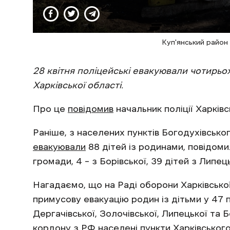
Куп'янський район 
28 квітня поліцейські евакуювали чотирьо
Харківської області.
Про це
повідомив
начальник поліції Харків
Раніше, з населених пунктів Богодухівськог
евакуювали
88 дітей із родинами, повідоми
громади, 4 – з Борівської, 39 дітей з Липе
Нагадаємо, що на Раді оборони Харківської
примусову евакуацію родин із дітьми у 47
Дергачівської, Золочівської, Липецької та 
кордону з РФ населені пункти Харківського