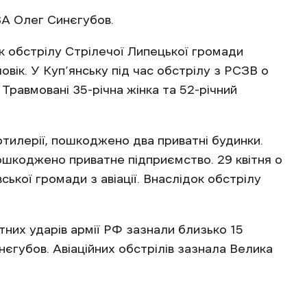
ВА Олег Синєгубов.
ок обстрілу Стрілечої Липецької громади
вік. У Куп’янську під час обстрілу з РСЗВ о
Травмовані 35-річна жінка та 52-річний
ртилерії, пошкоджено два приватні будинки.
ошкоджено приватне підприємство. 29 квітня о
ької громади з авіації. Внаслідок обстрілу
них ударів армії РФ зазнали близько 15
нєгубов. Авіаційних обстрілів зазнала Велика