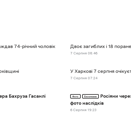
аждав 74-річний чоловік
Двоє загиблих і 18 поран
7 Cерпня 08:46
рківщині
У Харкові 7 серпня очікує
7 Cерпня 07:24
ера Бахруза Гасанлі
Росіяни чере
Фото
Ексклюзив
фото наслідків
6 Cерпня 19:23