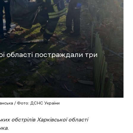
кої області постраждали три
анська / Фото: ДСНС України
ких обстрілів Харківської області
нка.