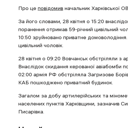
Про це
повідомив
начальник Харківської О
За його словами, 28 квітня о 15:20 внаслід
поранення отримав 59-річний цивільний чоло
10:50 зруйновано приватне домоволодіння. 
цивільний чоловік.
28 квітня о 09:20 Вовчанськ обстріляли з а
Внаслідок скидання керованої авіабомби п
02:00 армія РФ обстріляла Загризове Борівс
КАБ пошкоджено приватний будинок.
Загалом за добу артилерійських та міномет
населених пунктів Харківщини, зазначив Си
Писарівка.