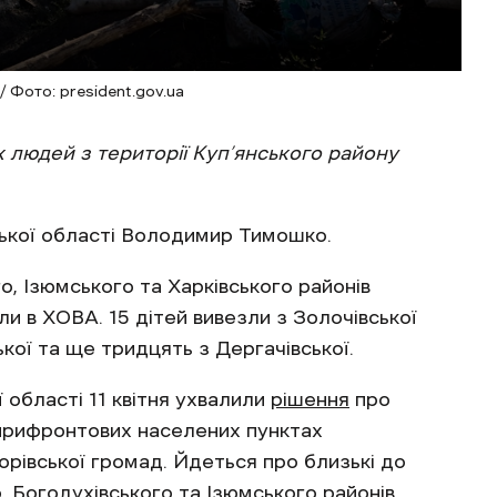
/ Фото: president.gov.ua
х людей з території Куп’янського району
ської області Володимир Тимошко.
о, Ізюмського та Харківського районів
ли в ХОВА. 15 дітей вивезли з Золочівської
цької та ще тридцять з Дергачівської.
 області 11 квітня ухвалили
рішення
про
 прифронтових населених пунктах
Борівської громад. Йдеться про близькі до
, Богодухівського та Ізюмського районів.