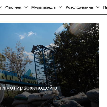
Фактчек
Мультимедіа
Розслідування
П
ли чотирьох людей з