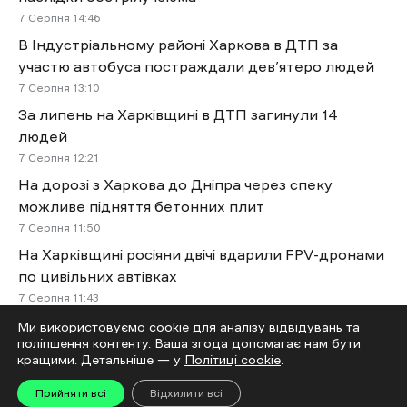
7 Cерпня 14:46
В Індустріальному районі Харкова в ДТП за
участю автобуса постраждали дев’ятеро людей
7 Cерпня 13:10
За липень на Харківщині в ДТП загинули 14
людей
7 Cерпня 12:21
На дорозі з Харкова до Дніпра через спеку
можливе підняття бетонних плит
7 Cерпня 11:50
На Харківщині росіяни двічі вдарили FPV-дронами
по цивільних автівках
7 Cерпня 11:43
Ми використовуємо cookie для аналізу відвідувань та
Більше новин
поліпшення контенту. Ваша згода допомагає нам бути
кращими. Детальніше — у
Політиці cookie
.
Читай
Прийняти всі
Відхилити всі