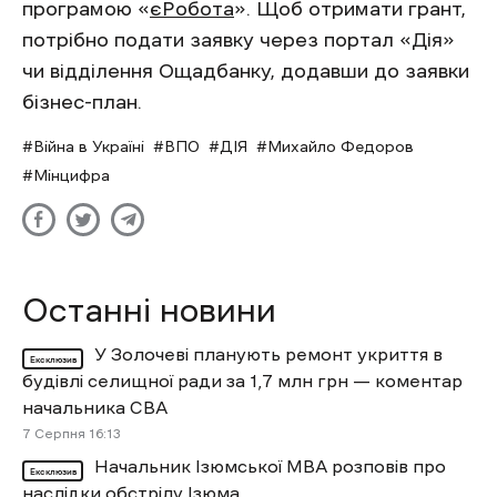
програмою «
єРобота
». Щоб отримати грант,
потрібно подати заявку через портал «Дія»
чи відділення Ощадбанку, додавши до заявки
бізнес-план.
Війна в Україні
ВПО
ДІЯ
Михайло Федоров
Мінцифра
Останні новини
У Золочеві планують ремонт укриття в
Ексклюзив
будівлі селищної ради за 1,7 млн грн — коментар
начальника СВА
7 Cерпня 16:13
Начальник Ізюмської МВА розповів про
Ексклюзив
наслідки обстрілу Ізюма