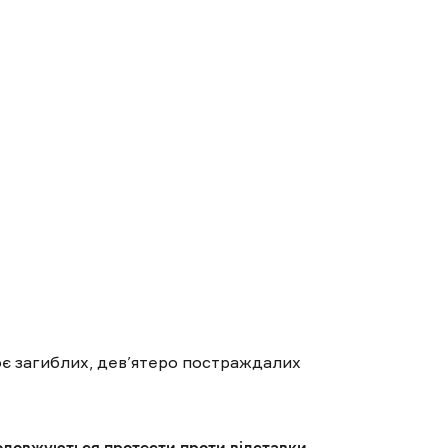
оє загиблих, дев’ятеро постраждалих
одовжуються протести проти відставки