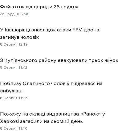
Фейкотня від середи 28 грудня
28 Грудня 17:40
У Ківшарівці внаслідок атаки FPV-дрона
загинув чоловік
8 Cерпня 12:19
З Куп’янського району евакуювали трьох жінок
8 Cерпня 11:42
Поблизу Слатиного чоловік підірвався на
вибухівці
8 Cерпня 11:26
Пожежу на складі видавництва «Ранок» у
Харкові загасили на сьомий день
8 Cерпня 11:10