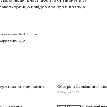
ували люди. Внаслідок атаки загинула 31
правоохоронцю повідомили про підозру в
 натисни Shift + Enter.
Харківська ОДА
муються чотири поїзди
Обстріли Харківщини: дв
8 Cерпня 09:22
ині 8 серпня
У Харкові пр
Фото
Ексклюзив