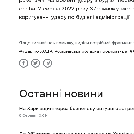
ракетами. На момент удару в будівлі переб
особа. У серпні 2022 року 37-річному екс
коригуванні удару по будівлі адміністрації.
Якщо ти знайшов помилку, виділи потрібний фрагмент та
удар по ХОДА
Харківська обласна прокуратура
Останні новини
На Харківщині через безпекову ситуацію затри
8 Cерпня 10:09
До 36° тепла, грози та дощ: погода на Харківщ