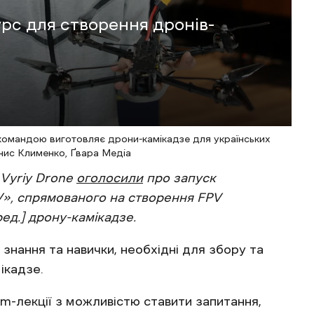
урс для створення дронів-
 командою виготовляє дрони-камікадзе для українських
енис Клименко, Ґвара Медіа
 Vyriy Drone
оголосили
про запуск
», спрямованого на створення FPV
ед.] дрону-камікадзе.
знання та навички, необхідні для збору та
ікадзе.
m-лекції з можливістю ставити запитання,