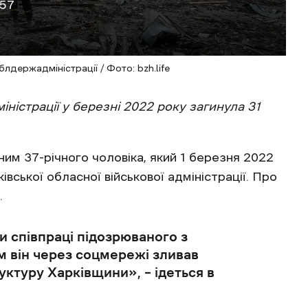
:57
лдержадміністрації / Фото: bzh.life
іністрації у березні 2022 року загинула 31
ним 37-річного чоловіка, який 1 березня 2022
івської обласної військової адміністрації. Про
.
и співпраці підозрюваного з
 він через соцмережі зливав
ктуру Харківщини», – ідеться в