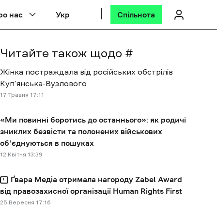
ро нас
Укр
Спільнота
Читайте також щодо #
Жінка постраждала від російських обстрілів
Куп’янська-Вузлового
17 Травня 17:11
«Ми повинні боротись до останнього»: як родичі
зниклих безвісти та полонених військових
обʼєднуються в пошуках
12 Квітня 13:39
Ґвара Медіа отримала нагороду Zabel Award
від правозахисної організації Human Rights First
25 Вересня 17:16