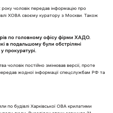
 року чоловік передав інформацію про
дівлі ХОВА своєму куратору з Москви. Також
арів по головному офісу фірми ХАДО.
які в подальшому були обстріляні
 у прокуратурі.
ва чоловік постійно змінював версії, проте
е передав жодної інформації спецслужбам РФ та
или по будівлі Харківської ОВА крилатими