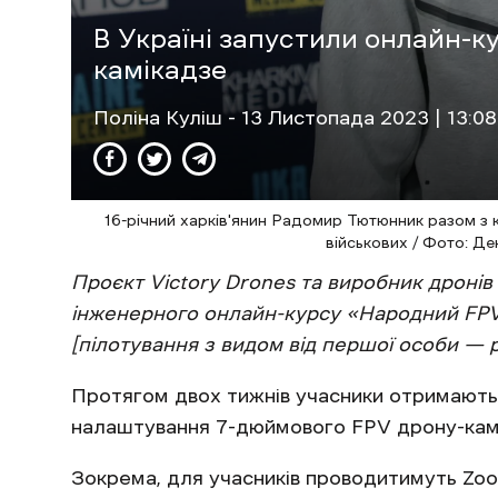
В Україні запустили онлайн-к
камікадзе
Поліна Куліш
- 13 Листопада 2023 | 13:08
16-річний харків'янин Радомир Тютюнник разом з
військових / Фото: Д
Проєкт Victory Drones та виробник дронів
інженерного онлайн-курсу «Народний FPV
[пілотування з видом від першої особи — р
Протягом двох тижнів учасники отримають 
налаштування 7-дюймового FPV дрону-кам
Зокрема, для учасників проводитимуть Zoo