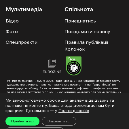
Мультимедіа
Спільнота
Відео
Приєднатись
Фото
Повідомити новину
Спецпроєкти
Правила публікації
Колонок
Усі права захищені. ©2016-2026. Ґвара Медіа. Використання матеріалів сайту
дозволяється лише за наявності активного посилання на “Ґвара Медіа” не
нижче другого абзацу. Використання контенту цифрових платформ дозволено
за наявності текстового підпису. Використання контенту для документальних
фільмів та інтегрованих продуктів дозволяється за умови отримання
схвалення від редакції.
Ми використовуємо cookie для аналізу відвідувань та
поліпшення контенту. Ваша згода допомагає нам бути
Суб’єкт у сфері онлайн-медіа; ідентифікатор медіа – R40-01353. Поштова
адреса: ГО «Ґвара Медіа», 61057, Харків, вул. Гоголя, 14, абонентська скринька
кращими. Детальніше — у
Політиці cookie
.
№7400
Підкинь нам тему на пошту – hello@gwaramedia.com
Прийняти всі
Відхилити всі
Модернізація сайту: