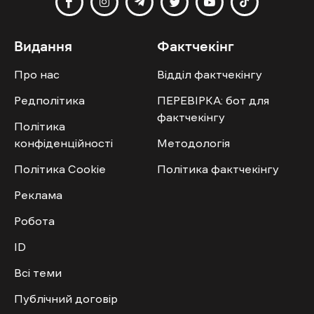
Видання
Фактчекінг
Про нас
Відділ фактчекінгу
Редполітика
ПЕРЕВІРКА: бот для
фактчекінгу
Політика
конфіденційності
Методологія
Політика Cookie
Політика фактчекінгу
Реклама
Робота
ID
Всі теми
Публічний договір