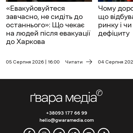
«Евакуйовуйтеся
Чому доро
завчасно, не сидіть до
що відбув
останнього»: Що чекає
ринку і чи
на людей після евакуації
дефіциту
до Харкова
05 Cерпня 2026 | 16:00
Читати
04 Cерпня 2026
+38093 177 66 99
hello@gwaramedia.com