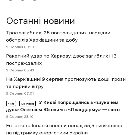
Останні новини
Троє загиблих, 25 постраждалих: наслідки
обстрілів Харківщини за добу
9 Cерпня 09:19
Ракетний удар по Харкову: двоє загиблих і 13
постраждалих
9 Cерпня 08:43
На Харківщині 9 серпня прогнозують дощі, грози
та пориви вітру
9 Cерпня 07:01
У Києві попрощались з «шукачем
Фото
Ексклюзив
душ» Олексієм Юковим з «Плацдарму» — фото
8 Cерпня 23:10
Естонія та Іспанія внесли понад 55,5 тисячі євро
на підтримку енергетики України