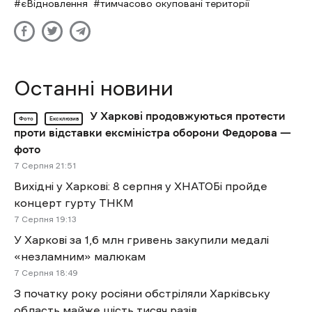
єВідновлення
тимчасово окуповані території
Останні новини
У Харкові продовжуються протести
Фото
Ексклюзив
проти відставки ексміністра оборони Федорова —
фото
7 Cерпня 21:51
Вихідні у Харкові: 8 серпня у ХНАТОБі пройде
концерт гурту ТНКМ
7 Cерпня 19:13
У Харкові за 1,6 млн гривень закупили медалі
«незламним» малюкам
7 Cерпня 18:49
З початку року росіяни обстріляли Харківську
область майже шість тисяч разів