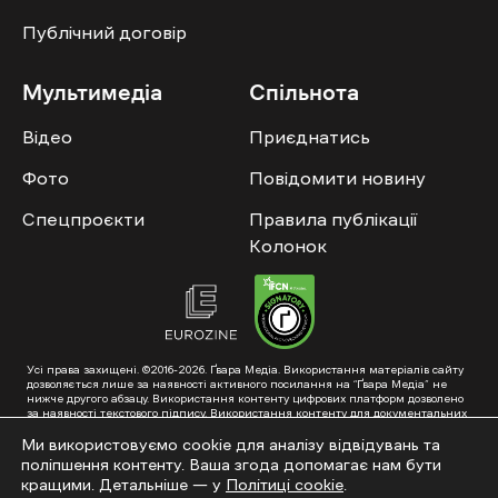
Публічний договір
Мультимедіа
Спільнота
Відео
Приєднатись
Фото
Повідомити новину
Спецпроєкти
Правила публікації
Колонок
Усі права захищені. ©2016-2026. Ґвара Медіа. Використання матеріалів сайту
дозволяється лише за наявності активного посилання на “Ґвара Медіа” не
нижче другого абзацу. Використання контенту цифрових платформ дозволено
за наявності текстового підпису. Використання контенту для документальних
фільмів та інтегрованих продуктів дозволяється за умови отримання
схвалення від редакції.
Ми використовуємо cookie для аналізу відвідувань та
поліпшення контенту. Ваша згода допомагає нам бути
Суб’єкт у сфері онлайн-медіа; ідентифікатор медіа – R40-01353. Поштова
адреса: ГО «Ґвара Медіа», 61057, Харків, вул. Гоголя, 14, абонентська скринька
кращими. Детальніше — у
Політиці cookie
.
№7400