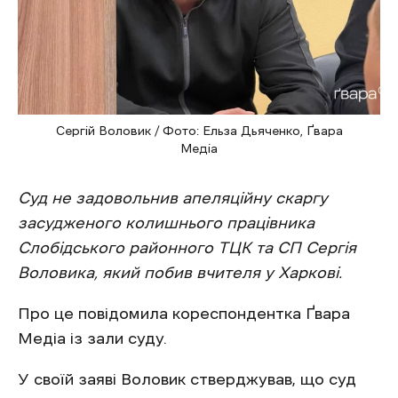
Сергій Воловик / Фото: Ельза Дьяченко, Ґвара
Медіа
Суд не задовольнив апеляційну скаргу
засудженого колишнього працівника
Слобідського районного ТЦК та СП Сергія
Воловика, який побив вчителя у Харкові.
Про це повідомила кореспондентка Ґвара
Медіа із зали суду.
У своїй заяві Воловик стверджував, що суд