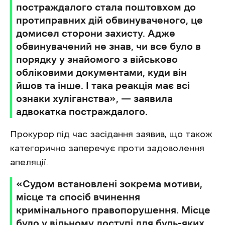
постраждалого стала поштовхом до
протиправних дій обвинуваченого, це
домисел сторони захисту. Адже
обвинувачений не знав, чи все було в
порядку у знайомого з військово
обліковими документами, куди він
йшов та інше. І така реакція має всі
ознаки хуліганства», — заявила
адвокатка постраждалого.
Прокурор під час засідання заявив, що також
категорично заперечує проти задоволення
апеляції.
«Судом встановлені зокрема мотиви,
місце та спосіб вчинення
кримінального правопорушення. Місце
було у вільному доступі для будь-яких