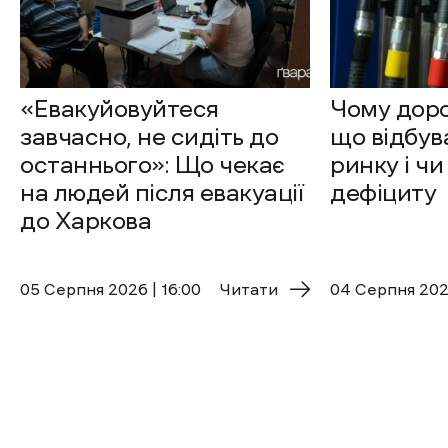
«Евакуйовуйтеся
Чому доро
завчасно, не сидіть до
що відбув
останнього»: Що чекає
ринку і чи
на людей після евакуації
дефіциту
до Харкова
05 Cерпня 2026 | 16:00
Читати
04 Cерпня 2026