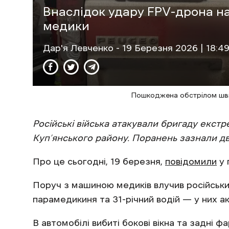
Внаслідок удару FPV-дрона н
медики
Дар'я Левченко
- 19 Березня 2026 | 18:4
Пошкоджена обстрілом шви
Російські війська атакували бригаду екстр
Куп’янського району. Поранень зазнали дв
Про це сьогодні, 19 березня,
повідомили
у 
Поруч з машиною медиків влучив російськи
парамедикиня та 31-річний водій — у них а
В автомобілі вибиті бокові вікна та задні фа