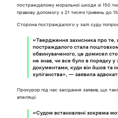
постраждалому моральної шкоди зі 150 тис
правову допомогу з 21 тисячі гривень до 15
Сторона постраждалого у залі суду попрос
«Твердження захисника про те,
постраждалого стала поштовхом
обвинуваченого, це домисел ст
не знав, чи все було в порядку у
документами, куди він йшов та ін
хуліганства», — заявила адвока
Прокурор під час засідання заявив, що та
апеляції.
«Судом встановлені зокрема мот