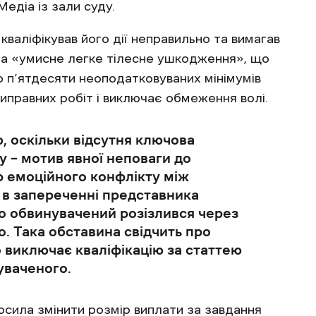
едіа із зали суду.
кваліфікував його дії неправильно та вимагав
 на «умисне легке тілесне ушкодження», що
 п’ятдесяти неоподатковуваних мінімумів
виправних робіт і виключає обмеження волі.
, оскільки відсутня ключова
у – мотив явної неповаги до
р емоційного конфлікту між
 в запереченні представника
о обвинувачений розізлився через
. Така обставина свідчить про
 виключає кваліфікацію за статтею
уваченого.
сила змінити розмір виплати за завдання