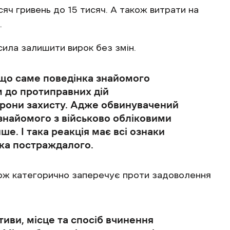
яч гривень до 15 тисяч. А також витрати на
.
ила залишити вирок без змін.
 що саме поведінка знайомого
 до протиправних дій
орони захисту. Адже обвинувачений
 знайомого з військово обліковими
ше. І така реакція має всі ознаки
тка постраждалого.
кож категорично заперечує проти задоволення
иви, місце та спосіб вчинення