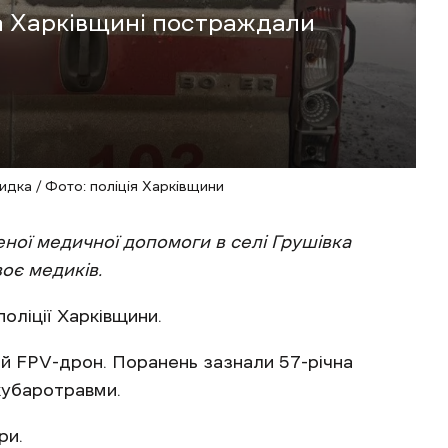
а Харківщині постраждали
9
дка / Фото: поліція Харківщини
еної медичної допомоги в селі Грушівка
оє медиків.
поліції Харківщини.
й FPV-дрон. Поранень зазнали 57-річна
кубаротравми.
ри.