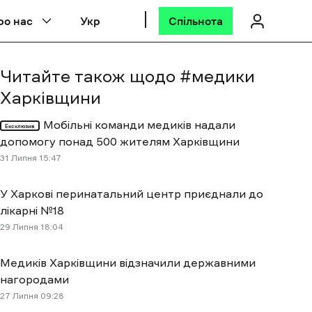
ро нас
Укр
Спільнота
Читайте також щодо #
медики
Харківщини
Мобільні команди медиків надали
Ексклюзив
допомогу понад 500 жителям Харківщини
31 Липня 15:47
У Харкові перинатальний центр приєднали до
лікарні №18
29 Липня 18:04
Медиків Харківщини відзначили державними
нагородами
27 Липня 09:28