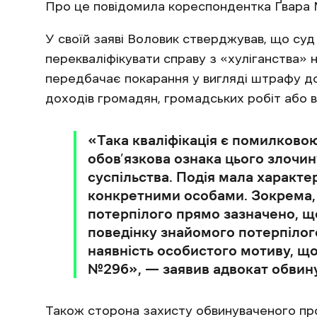
Про це повідомила кореспондентка Ґвара М
У своїй заяві Воловик стверджував, що суд 
перекваліфікувати справу з «хуліганства»
передбачає покарання у вигляді штрафу до
доходів громадян, громадських робіт або 
«Така кваліфікація є помилковою
обов’язкова ознака цього злочин
суспільства. Подія мала характе
конкретними особами. Зокрема,
потерпілого прямо зазначено, щ
поведінку знайомого потерпілого
наявність особистого мотиву, що
№296», — заявив адвокат обвин
Також сторона захисту обвинуваченого про