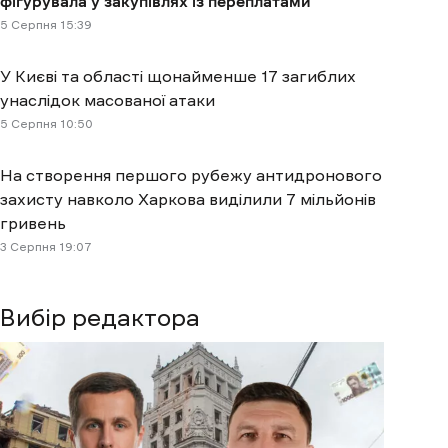
фігурувала у закупівлях із переплатами
5 Cерпня 15:39
У Києві та області щонайменше 17 загиблих
унаслідок масованої атаки
5 Cерпня 10:50
На створення першого рубежу антидронового
захисту навколо Харкова виділили 7 мільйонів
гривень
3 Cерпня 19:07
Вибір редактора