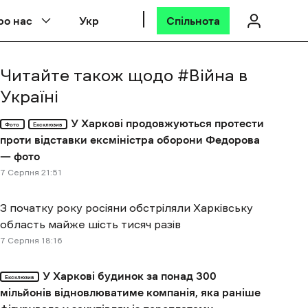
ро нас
Укр
Спільнота
Читайте також щодо #
Війна в
Україні
У Харкові продовжуються протести
Фото
Ексклюзив
проти відставки ексміністра оборони Федорова
— фото
7 Cерпня 21:51
З початку року росіяни обстріляли Харківську
область майже шість тисяч разів
7 Cерпня 18:16
У Харкові будинок за понад 300
Ексклюзив
мільйонів відновлюватиме компанія, яка раніше