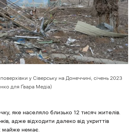
иповерхівки у Сіверську на Донеччині, січень 2023
нко для Ґвара Медіа)
чку, яке населяло близько 12 тисяч жителів.
ків, адже відходити далеко від укриттів
х майже немає.