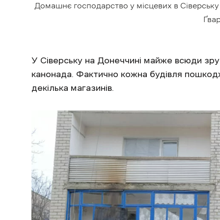
Домашнє господарство у місцевих в Сіверську 
Ґвар
У Сіверську на Донеччині майже всюди зруй
канонада. Фактично кожна будівля пошкодж
декілька магазинів.