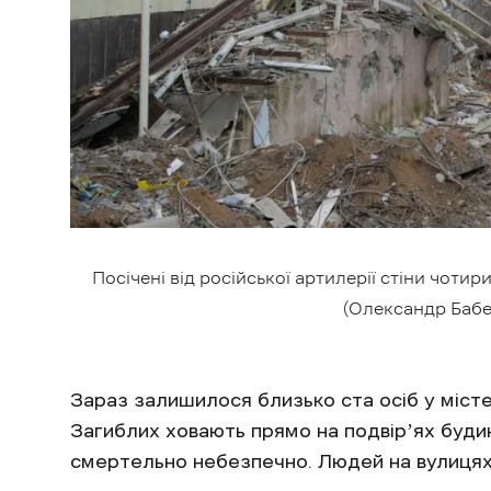
Посічені від російської артилерії стіни чотир
(Олександр Бабе
Зараз залишилося близько ста осіб у місте
Загиблих ховають прямо на подвірʼях будин
смертельно небезпечно. Людей на вулиця