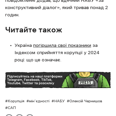
повідомленні додав, що вдячний НАБУ «за
конструктивний діалог», який тривав понад 2
годин.
Читайте також
Україна
погіршила свої показники
за
Індексом сприйняття корупції у 2024
році: що це означає.
Корупція
мінʼєдності
НАБУ
Олексій Чернишов
САП