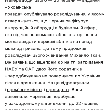
Напередодні цього — 20 червня — видання
«Українська
правда»
опублікувало
розслідування, у якому
стверджується, що Чернишов фігурує
в корупційній оборудці в будівельній сфері,
яка під час повномасштабного вторгнення
могла завдати державі збитків на понад
мільярд гривень. Цю тему продовжив і
розслідувач цього ж видання Михайло Ткач.
Він
заявив
, що віцепрем’єр на тлі затримання
НАБУ та САП двох його соратників
«передбачувано не повернувся до України»
після відрядження. На це відреагували
і
прем’єр-міністр
, і
президент
. Вони
запевняли: Чернишов перебуває
у закордонному відрядженні до 22 червня,