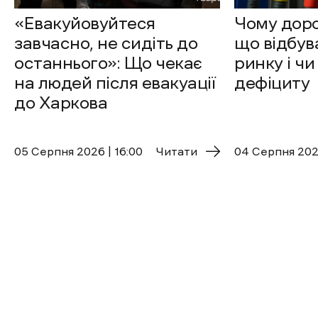
«Евакуйовуйтеся
Чому доро
завчасно, не сидіть до
що відбув
останнього»: Що чекає
ринку і чи
на людей після евакуації
дефіциту
до Харкова
05 Cерпня 2026 | 16:00
Читати
04 Cерпня 2026