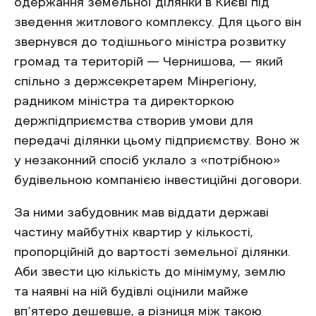
одержання земельної ділянки в Києві під
зведення житлового комплексу. Для цього він
звернувся до тодішнього міністра розвитку
громад та територій — Чернишова, — який
спільно з держсекретарем Мінрегіону,
радником міністра та директоркою
держпідприємства створив умови для
передачі ділянки цьому підприємству. Воно ж
у незаконний спосіб уклало з «потрібною»
будівельною компанією інвестиційні договори.
За ними забудовник мав віддати державі
частину майбутніх квартир у кількості,
пропорційній до вартості земельної ділянки.
Аби звести цю кількість до мінімуму, землю
та наявні на ній будівлі оцінили майже
вп’ятеро дешевше, а різниця між такою