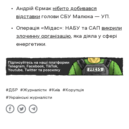
Андрій Єрмак
нібито добивався
відставки
голови СБУ Малюка — УП.
Операція «Мідас»: НАБУ та САП
викрили
злочинну організацію
, яка діяла у сфері
енергетики.
ДБР
Журналісти
Київ
Корупція
Українські журналісти