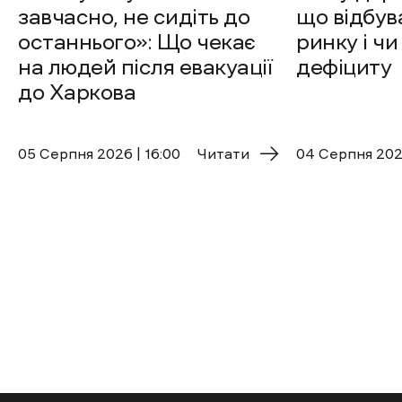
завчасно, не сидіть до
що відбув
останнього»: Що чекає
ринку і чи
на людей після евакуації
дефіциту
до Харкова
05 Cерпня 2026 | 16:00
Читати
04 Cерпня 2026