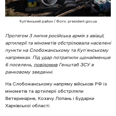
Куп'янський район / Фото: president.gov.ua
Протягом 3 липня російська армія з авіації,
артилерії та мінометів обстрілювала населені
пункти на Слобожанському та Куп’янському
напрямках. Під удар потрапили щонайменше
6 поселень,
повідомив
Генштаб ЗСУ в
ранковому зведенні.
На Слобожанському напряму військові РФ із
мінометів та артилерії обстріляли
Ветеринарне, Козачу Лопань і Бударки
Харківської області.