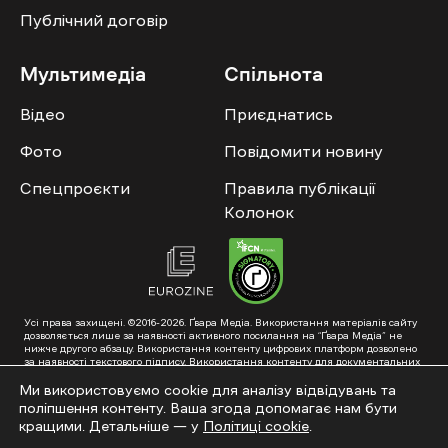
Публічний договір
Мультимедіа
Спільнота
Відео
Приєднатись
Фото
Повідомити новину
Спецпроєкти
Правила публікації
Колонок
Усі права захищені. ©2016-2026. Ґвара Медіа. Використання матеріалів сайту
дозволяється лише за наявності активного посилання на “Ґвара Медіа” не
нижче другого абзацу. Використання контенту цифрових платформ дозволено
за наявності текстового підпису. Використання контенту для документальних
фільмів та інтегрованих продуктів дозволяється за умови отримання
схвалення від редакції.
Ми використовуємо cookie для аналізу відвідувань та
поліпшення контенту. Ваша згода допомагає нам бути
Суб’єкт у сфері онлайн-медіа; ідентифікатор медіа – R40-01353. Поштова
адреса: ГО «Ґвара Медіа», 61057, Харків, вул. Гоголя, 14, абонентська скринька
кращими. Детальніше — у
Політиці cookie
.
№7400