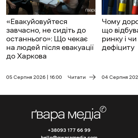
«Евакуйовуйтеся
Чому доро
завчасно, не сидіть до
що відбув
останнього»: Що чекає
ринку і чи
на людей після евакуації
дефіциту
до Харкова
05 Cерпня 2026 | 16:00
Читати
04 Cерпня 2026
+38093 177 66 99
hello@gwaramedia.com