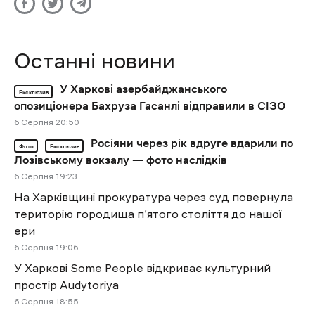
Останні новини
У Харкові азербайджанського
Ексклюзив
опозиціонера Бахруза Гасанлі відправили в СІЗО
6 Cерпня 20:50
Росіяни через рік вдруге вдарили по
Фото
Ексклюзив
Лозівському вокзалу — фото наслідків
6 Cерпня 19:23
На Харківщині прокуратура через суд повернула
територію городища п’ятого століття до нашої
ери
6 Cерпня 19:06
У Харкові Some People відкриває культурний
простір Audytoriya
6 Cерпня 18:55