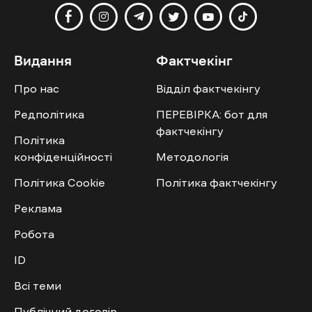
Видання
Фактчекінг
Про нас
Відділ фактчекінгу
Редполітика
ПЕРЕВІРКА: бот для
фактчекінгу
Політика
конфіденційності
Методологія
Політика Cookie
Політика фактчекінгу
Реклама
Робота
ID
Всі теми
Публічний договір