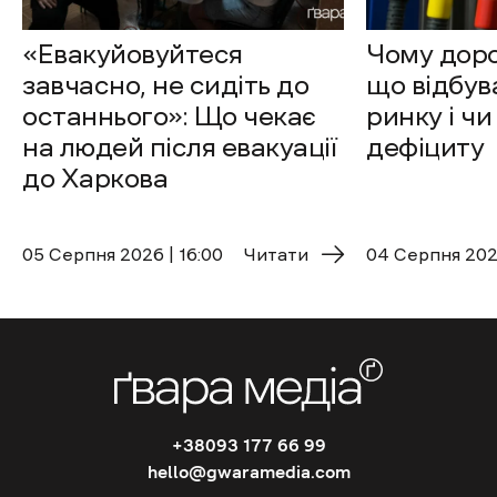
«Евакуйовуйтеся
Чому доро
завчасно, не сидіть до
що відбув
останнього»: Що чекає
ринку і чи
на людей після евакуації
дефіциту
до Харкова
05 Cерпня 2026 | 16:00
Читати
04 Cерпня 2026
+38093 177 66 99
hello@gwaramedia.com