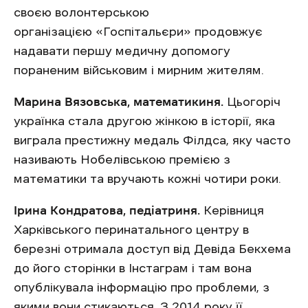
своєю волонтерською
організацією «Госпітальєри» продовжує
надавати першу медичну допомогу
пораненим військовим і мирним жителям.
Марина Вязовська, математикиня.
Цьогоріч
українка стала другою жінкою в історії, яка
виграла престижну медаль Філдса, яку часто
називають Нобелівською премією з
математики та вручають кожні чотири роки.
Ірина Кондратова, педіатриня.
Керівниця
Харківського перинатального центру в
березні отримала доступ від Девіда Бекхема
до його сторінки в Інстаграм і там вона
опублікувала інформацію про проблеми, з
якими вони стикаються. З 2014 року її