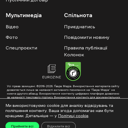
Мультимедіа
Спільнота
Відео
Приєднатись
Фото
Повідомити новину
Спецпроєкти
Правила публікації
Колонок
Усі права захищені. ©2016-2026. Ґвара Медіа. Використання матеріалів сайту
дозволяється лише за наявності активного посилання на “Ґвара Медіа” не
нижче другого абзацу. Використання контенту цифрових платформ дозволено
за наявності текстового підпису. Використання контенту для документальних
фільмів та інтегрованих продуктів дозволяється за умови отримання
схвалення від редакції.
Ми використовуємо cookie для аналізу відвідувань та
поліпшення контенту. Ваша згода допомагає нам бути
Суб’єкт у сфері онлайн-медіа; ідентифікатор медіа – R40-01353. Поштова
адреса: ГО «Ґвара Медіа», 61057, Харків, вул. Гоголя, 14, абонентська скринька
кращими. Детальніше — у
Політиці cookie
.
№7400
Підкинь нам тему на пошту – hello@gwaramedia.com
Прийняти всі
Відхилити всі