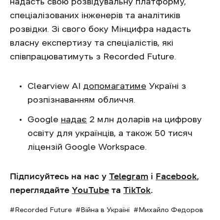
надасть свою розвідувальну платформу,
спеціалізованих інженерів та аналітиків
розвідки. Зі свого боку Мінцифра надасть
власну експертизу та спеціалістів, які
співпрацюватимуть з Recorded Future.
Clearview AI
допомагатиме
Україні з
розпізнаванням обличчя.
Google
надає
2 млн доларів на цифрову
освіту для українців, а також 50 тисяч
ліцензій Google Workspace.
Підписуйтесь на нас у
Telegram
і
Facebook
,
переглядайте
YouTube
та
TikTok
.
Recorded Future
Війна в Україні
Михайло Федоров