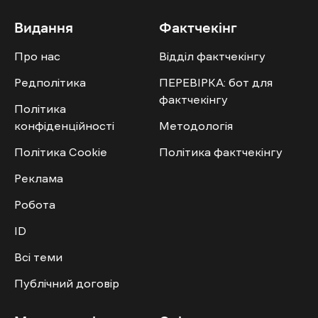
Видання
Фактчекінг
Про нас
Відділ фактчекінгу
Редполітика
ПЕРЕВІРКА: бот для
фактчекінгу
Політика
конфіденційності
Методологія
Політика Cookie
Політика фактчекінгу
Реклама
Робота
ID
Всі теми
Публічний договір