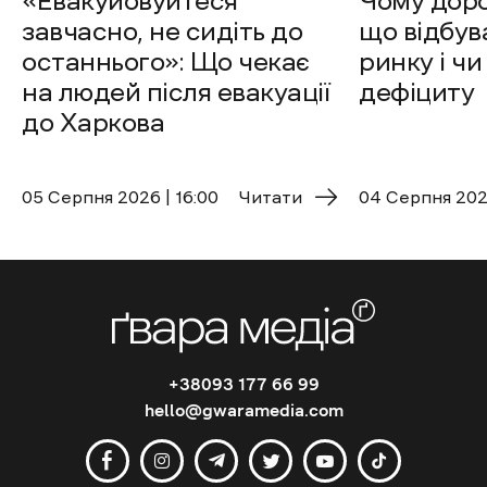
«Евакуйовуйтеся
Чому доро
завчасно, не сидіть до
що відбув
останнього»: Що чекає
ринку і чи
на людей після евакуації
дефіциту
до Харкова
05 Cерпня 2026 | 16:00
Читати
04 Cерпня 2026
+38093 177 66 99
hello@gwaramedia.com