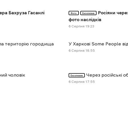
ера Бахруза Гасанлі
Росіяни чере
Фото
Ексклюзив
фото наслідків
6 Cерпня 19:23
ула територію городища
У Харкові Some People ві
6 Cерпня 18:55
ний чоловік
Через російські 
Ексклюзив
6 Cерпня 17:55