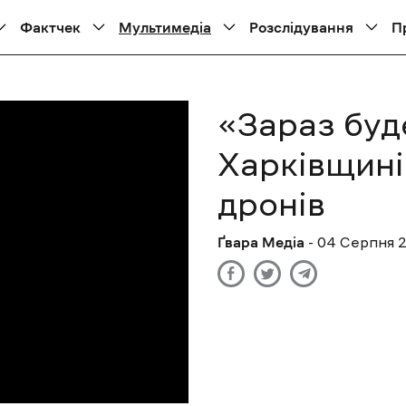
Фактчек
Мультимедіа
Розслідування
П
«Зараз буде
Харківщині 
дронів
Ґвара Медіа
- 04 Cерпня 2