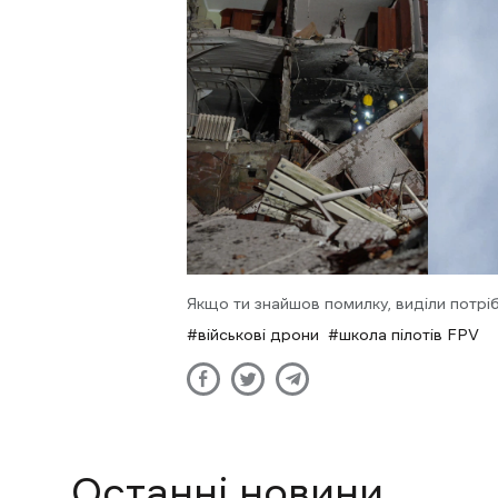
Якщо ти знайшов помилку, виділи потріб
військові дрони
школа пілотів FPV
Останні новини