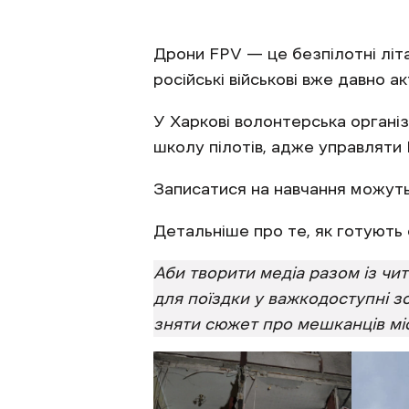
Дрони FPV — це безпілотні літа
російські військові вже давно 
У Харкові волонтерська організа
школу пілотів, адже управляти 
Записатися на навчання можуть як
Детальніше про те, як готують
Аби творити медіа разом із ч
для поїздки у важкодоступні з
зняти сюжет про мешканців міс