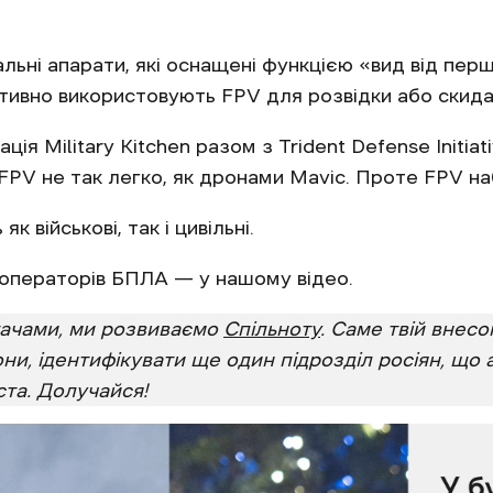
льні апарати, які оснащені функцією «вид від перш
активно використовують FPV для розвідки або скида
ція Military Kitchen разом з Trident Defense Initia
FPV не так легко, як дронами Mavic. Проте FPV на
 військові, так і цивільні.
 операторів БПЛА — у нашому відео.
итачами, ми розвиваємо
Спільноту
. Саме твій внес
они, ідентифікувати ще один підрозділ росіян, що
та. Долучайся!