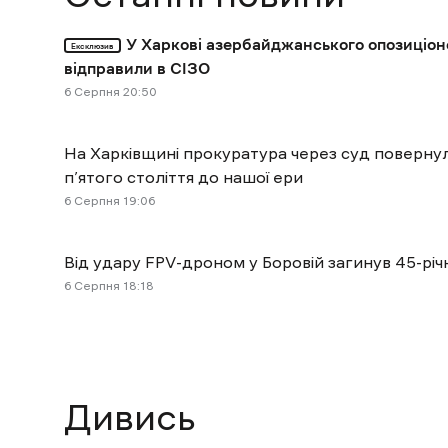
У Харкові азербайджанського опозиціон
Ексклюзив
відправили в СІЗО
6 Cерпня 20:50
На Харківщині прокуратура через суд поверн
п’ятого століття до нашої ери
6 Cерпня 19:06
Від удару FPV-дроном у Боровій загинув 45-річ
6 Cерпня 18:18
Дивись