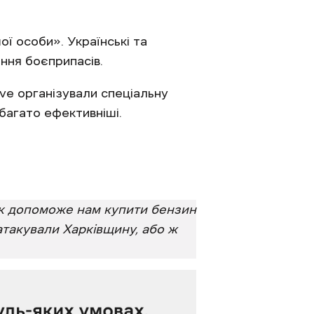
ої особи». Українські та
ння боєприпасів.
tive організували спеціальну
багато ефективніші.
ок допоможе нам купити бензин
 атакували Харківщину, або ж