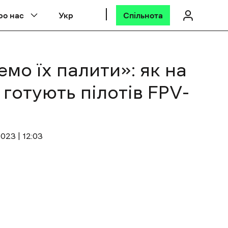
ро нас
Укр
Спільнота
мо їх палити»: як на
готують пілотів FPV-
023 | 12:03