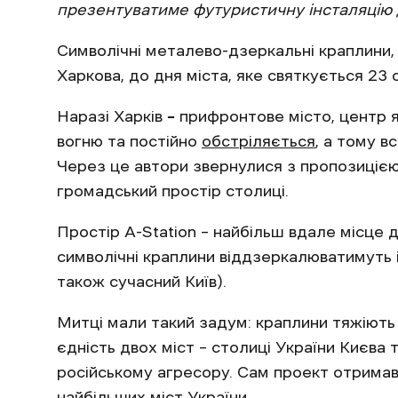
презентуватиме футуристичну інсталяцію д
Символічні металево-дзеркальні краплини,
Харкова, до дня міста, яке святкується 23 
Наразі Харків
–
прифронтове місто, центр як
вогню та постійно
обстріляється
, а тому 
Через це автори звернулися з пропозицією
громадський простір столиці.
Простір A-Station – найбільш вдале місце 
символічні краплини віддзеркалюватимуть 
також сучасний Київ).
Митці мали такий задум: краплини тяжіють я
єдність двох міст – столиці України Києва 
російському агресору. Сам проект отримав
найбільших міст України.