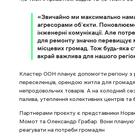
«Звичайно ми максимально нам
агресорами об’єкти. Поновлюємо
інженерні комунікації. Але потре
для ремонту значно перевищує м
місцевих громад. Тож будь-яка с
вкрай важлива для нашого регіону
Кластер ООН планує допомогти регіону з 
переселенців, орендою житла для громад
непродовольчих товарів. А на холодний сез
палива, утеплення колективних центрів та б
Партнерами проєкту є представники Норвез
Момот та Олександр Грабар. Вони планують 
реагувати на потреби громадян