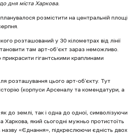
о дня міста Харкова.
 планувалося розмістити на центральній площі
серпня.
ого розташований у 30 кілометрах від лінії
встановити там арт-об’єкт зараз неможливо.
 прикрасити гігантськими краплинами
для розташування цього арт-об‘єкту. Тут
історію (корпуси Арсеналу та комендатури, а
к до землі, так і одна до одної, символізуючи
та Харкова, який сьогодні мужньо протистоїть
 назву «Єднання», підкреслюючи єдність двох