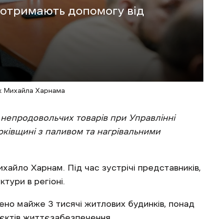
 отримають допомогу від
к Михайла Харнама
 непродовольчих товарів при Управлінні
ківщині з паливом та нагрівальними
айло Харнам. Під час зустрічі представників,
тури в регіоні.
ено майже 3 тисячі житлових будинків, понад
б’єктів життєзабезпечення.