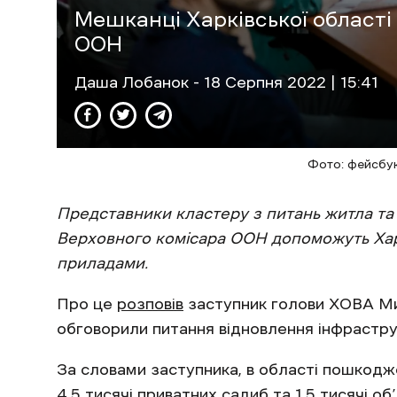
Мешканці Харківської області
ООН
Даша Лобанок
- 18 Cерпня 2022 | 15:41
Фото: фейсбу
Представники кластеру з питань житла та
Верховного комісара ООН допоможуть Хар
приладами.
Про це
розповів
заступник голови ХОВА Мих
обговорили питання відновлення інфраструк
За словами заступника, в області пошкодж
4,5 тисячі приватних садиб та 1,5 тисячі о