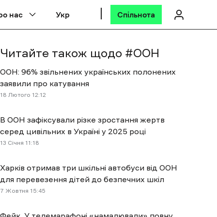
ро нас
Укр
Спільнота
Читайте також щодо #
ООН
ООН: 96% звільнених українських полонених
заявили про катування
18 Лютого 12:12
В ООН зафіксували різке зростання жертв
серед цивільних в Україні у 2025 році
13 Січня 11:18
Харків отримав три шкільні автобуси від ООН
для перевезення дітей до безпечних шкіл
7 Жовтня 15:45
Фейк. У телемарафоні «намалювали» повну