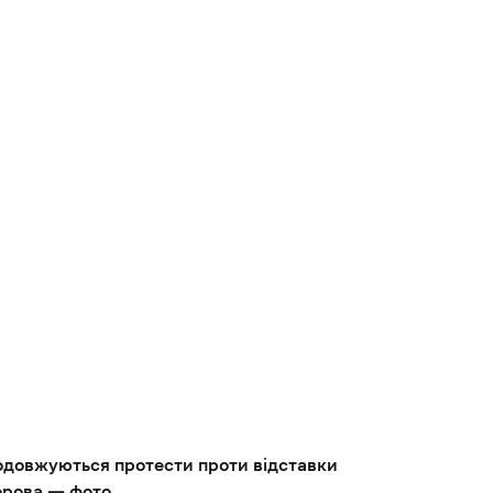
одовжуються протести проти відставки
орова — фото