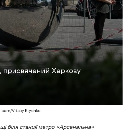
т, присвячений Харкову
.com/Vitaliy.Klychko
і біля станції метро «Арсенальна»