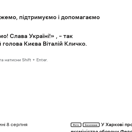
можемо, підтримуємо і допомагаємо
о! Слава Україні!»
, –
так
 голова Києва Віталій Кличко.
 натисни Shift + Enter.
ині 8 серпня
У Харкові пр
Фото
Ексклюзив
ексміністра оборони Фед