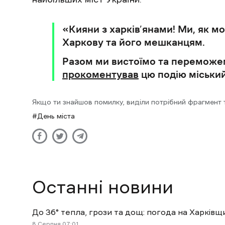
«Кияни з харків’янами! Ми, як 
Харкову та його мешканцям.
Разом ми вистоїмо та переможем
прокоментував
цю подію міський
Якщо ти знайшов помилку, виділи потрібний фрагмент та
День міста
Останні новини
До 36° тепла, грози та дощ: погода на Харківщ
8 Cерпня 07:01