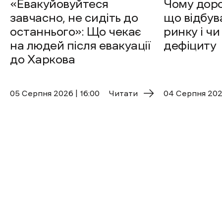
«Евакуйовуйтеся
Чому доро
завчасно, не сидіть до
що відбув
останнього»: Що чекає
ринку і чи
на людей після евакуації
дефіциту
до Харкова
05 Cерпня 2026 | 16:00
Читати
04 Cерпня 2026