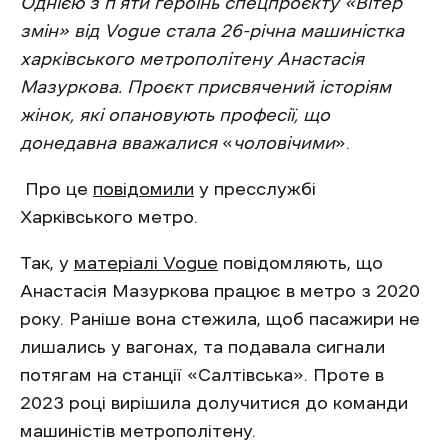
Однією з п’яти героїнь спецпроєкту
«Вітер
змін» від Vogue стала 26-річна машиністка
харківського метрополітену Анастасія
Мазуркова.
Проєкт присвячений історіям
жінок, які
опановують професії, що
донедавна вважалися
«
чоловічими
».
Про це
повідомили
у пресслужбі
Харківського метро.
Так, у
матеріалі Vogue
повідомляють, що
Анастасія Мазуркова працює в метро з 2020
року. Раніше вона стежила, щоб пасажири не
лишались у вагонах, та подавала сигнали
потягам на станції «Салтівська». Проте в
2023 році вирішила долучитися до команди
машиністів метрополітену.