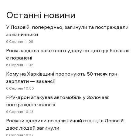
Останні новини
У Лозовій, попередньо, загинули та постраждали
залізничники
6 Cерпня 11:08
Росія завдала ракетного удару по центру Балаклії:
є поранені
6 Cерпня 11:02
Кому на Харківщині пропонують 50 тисяч грн
зарплати — вакансії
6 Cерпня 10:55
FPV-дрон атакував автомобіль у Золочеві:
постраждав чоловік
6 Cерпня 10:43
Росіяни вдарили по залізничній станції в Лозовій:
двоє людей загинули
6 Cерпня 10:37