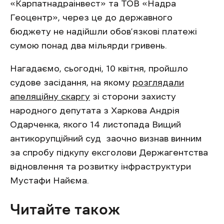
«Карпатнадраінвест» та ТОВ «Надра
Геоцентр», через це до державного
бюджету не надійшли обов’язкові платежі
сумою понад два мільярди гривень.
Нагадаємо, сьогодні, 10 квітня, пройшло
судове засідання, на якому
розглядали
апеляційну скаргу
зі сторони захисту
народного депутата з Харкова Андрія
Одарченка, якого 14 листопада Вищий
антикорупційний суд заочно визнав винним
за спробу підкупу ексголови Держагентства
відновлення та розвитку інфраструктури
Мустафи Найєма.
Читайте також