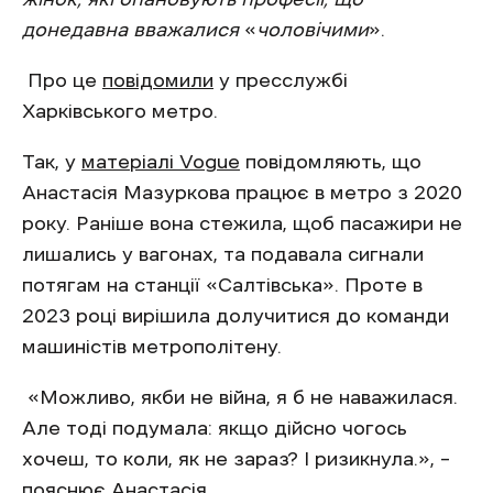
донедавна вважалися
«
чоловічими
».
Про це
повідомили
у пресслужбі
Харківського метро.
Так, у
матеріалі Vogue
повідомляють, що
Анастасія Мазуркова працює в метро з 2020
року. Раніше вона стежила, щоб пасажири не
лишались у вагонах, та подавала сигнали
потягам на станції «Салтівська». Проте в
2023 році вирішила долучитися до команди
машиністів метрополітену.
«Можливо, якби не війна, я б не наважилася.
Але тоді подумала: якщо дійсно чогось
хочеш, то коли, як не зараз? І ризикнула.», –
пояснює Анастасія.