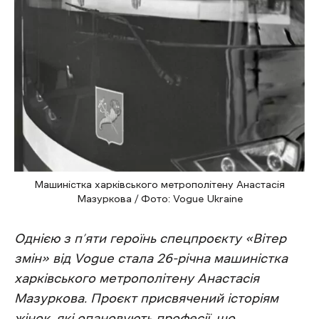
Машиністка харківського метрополітену Анастасія
Мазуркова / Фото: Vogue Ukraine
Однією з п’яти героїнь спецпроєкту
«Вітер
змін» від Vogue стала 26-річна машиністка
харківського метрополітену Анастасія
Мазуркова.
Проєкт присвячений історіям
жінок, які
опановують професії, що