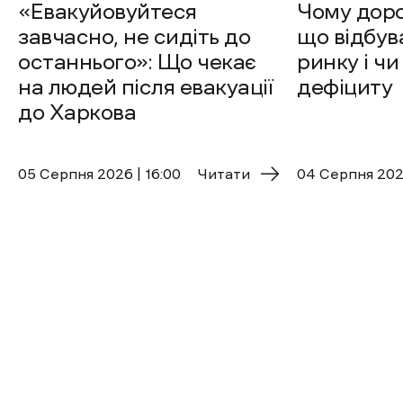
«Евакуйовуйтеся
Чому доро
завчасно, не сидіть до
що відбув
останнього»: Що чекає
ринку і чи
на людей після евакуації
дефіциту
до Харкова
05 Cерпня 2026 | 16:00
Читати
04 Cерпня 2026