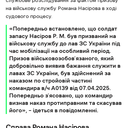
службове розслідування за фактом призову
на військову службу Романа Насірова в ході
судового процесу.
«Попередньо встановлено, що солдат
запасу Насіров Р. М. був призваний на
військову службу до лав ЗС України під
час мобілізації на особливий період.
Призов військовозобов’язаного, який
добровільно виявив бажання служити в
лавах ЗС України, був здійснений за
наказом по стройовій частині
командира в/ч А0139 від 07.04.2025.
Попередньо з’ясовано, що командир
визнав наказ протиправним та скасував
його», – ідеться в повідомленні.
Справа Романа Насірова