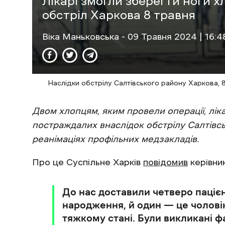
Лікарі змогли зберегти ноги х
обстріл Харкова 8 травня
Віка Маньковська
- 09 Травня 2024 | 16:4
Наслідки обстрілу Салтівського району Харкова, 
Двом хлопцям, яким провели операції, ліка
постраждалих внаслідок обстрілу Салтівс
реанімаціях профільних медзакладів.
Про це Суспільне Харків
повідомив
керівник
До нас доставили четверо пацієн
народження, й один — це чоловік
тяжкому стані. Були викликані фа