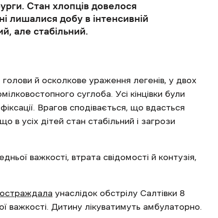
рурги. Стан хлопців довелося
рні лишалися добу в інтенсивній
ий, але стабільний.
я голови й осколкове ураження легенів, у двох
омілковостопного суглоба. Усі кінцівки були
 фіксації. Врагов сподівається, що вдасться
що в усіх дітей стан стабільний і загрози
дньої важкості, втрата свідомості й контузія,
остраждала
унаслідок обстрілу Салтівки 8
ьої важкості. Дитину лікуватимуть амбулаторно.