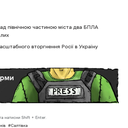
над північною частиною міста два БПЛА
алих
масштабного вторгнення Росії в Україну
 натисни Shift + Enter.
ків
Салтівка