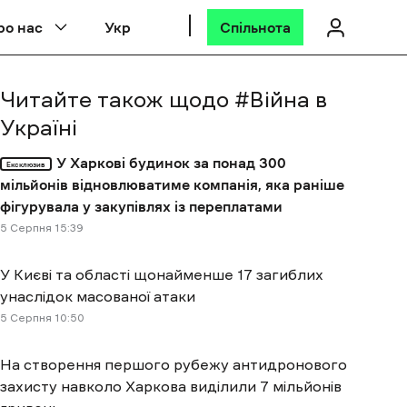
ро нас
Укр
Спільнота
Читайте також щодо #
Війна в
Україні
У Харкові будинок за понад 300
Ексклюзив
мільйонів відновлюватиме компанія, яка раніше
фігурувала у закупівлях із переплатами
5 Cерпня 15:39
У Києві та області щонайменше 17 загиблих
унаслідок масованої атаки
5 Cерпня 10:50
На створення першого рубежу антидронового
захисту навколо Харкова виділили 7 мільйонів