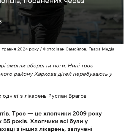
лопців, поранених через
8
8 травня 2024 року / Фото: Іван Самойлов, Ґвара Медіа
рі змогли зберегти ноги. Нині троє
ького району Харкова дітей перебувають у
 однієї з лікарень Руслан Врагов.
тів. Троє — це хлопчики 2009 року
 55 років. Хлопчики всі були у
хівці з інших лікарень, залучені