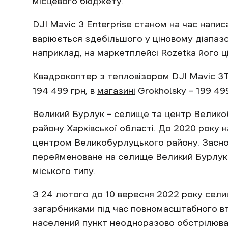
місцевого бюджету.
DJI Mavic 3 Enterprise станом на час напи
варіюється здебільшого у ціновому діапазон
наприклад, на маркетплейсі Rozetka його ц
Квадрокоптер з тепловізором DJI Mavic 3T 
194 499 грн, в
магазині
Grokholsky – 199 499
Великий Бурлук – селище та центр Велико
району Харківської області. До 2020 року 
центром Великобурлуцького району. Засно
перейменоване на селище Великий Бурлук.
міського типу.
З 24 лютого до 10 вересня 2022 року сел
загарбниками під час повномасштабного вто
населений пункт неодноразово обстрілюва