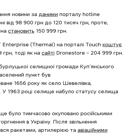
сання новини за
даними
порталу hotline
і від 98 900 грн до 120 тисяч грн, проте,
іна
становить
150 999 грн.
Enterprise (Thermal) на порталі Touch
коштує
 грн, тоді як на
сайті
Dronestore – 204 999 грн.
бурлуцької селищної громади Куп’янського
населений пункт був
ване 1656 року як село Шевелівка,
 У 1963 році селище набуло статусу селища
ище було тимчасово окуповано російськими
ргнення в Україну. Після звільнення
вся ракетами, артилерією та
авіаційними