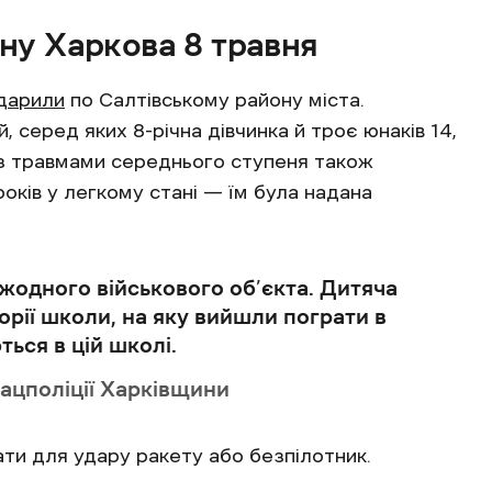
ну Харкова 8 травня
дарили
по Салтівському району міста.
 серед яких 8-річна дівчинка й троє юнаків 14,
к із травмами середнього ступеня також
років у легкому стані — їм була надана
жодного військового об’єкта. Дитяча
рії школи, на яку вийшли пограти в
ься в цій школі.
ацполіції Харківщини
ати для удару ракету або безпілотник.