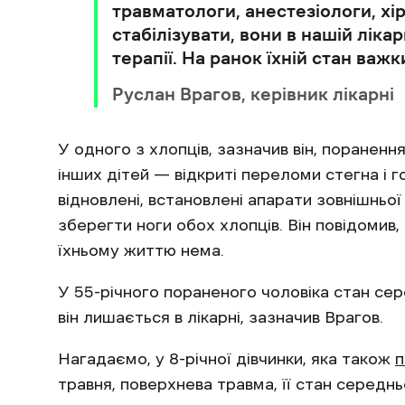
травматологи, анестезіологи, хі
стабілізувати, вони в нашій ліка
терапії. На ранок їхній стан важк
Руслан Врагов, керівник лікарні
У одного з хлопців, зазначив він, пораненн
інших дітей — відкриті переломи стегна і г
відновлені, встановлені апарати зовнішньої
зберегти ноги обох хлопців. Він повідомив, 
їхньому життю нема.
У 55-річного пораненого чоловіка стан сере
він лишається в лікарні, зазначив Врагов.
Нагадаємо, у 8-річної дівчинки, яка також
п
травня, поверхнева травма, її стан середн