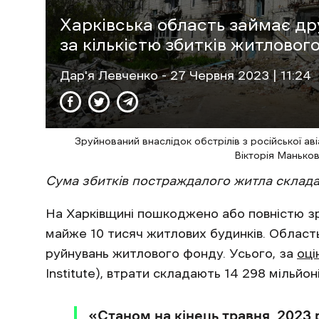
Харківська область займає др
за кількістю збитків житловог
Дар'я Левченко
- 27 Червня 2023 | 11:24
Зруйнований внаслідок обстрілів з російської аві
Вікторія Манько
Сума збитків постраждалого житла складає
На Харківщині пошкоджено або повністю зру
майже 10 тисяч житлових будинків. Област
руйнувань житлового фонду. Усього, за
оці
Institute), втрати складають 14 298 мільйон
«Станом на кінець травня 2023 