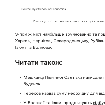
Розподіл областей за кількістю зруйновано
З-поміж міст найбільше зруйнованих та по
Харкові, Чернігові, Сєвєродонецьку, Рубіжн
Ізюмі та Волновасі.
Читати також:
Мешканці Північної Салтівки
написали
п
будинок.
Терехов назвав суму
необхідну
для від
У Балаклії та Ізюмі продовжують
відбу