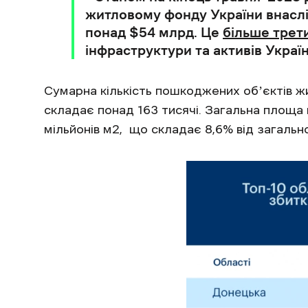
житловому фонду України внаслі
понад $54 млрд. Це
більше трет
інфраструктури та активів Україн
Сумарна кількість пошкоджених обʼєктів ж
складає понад 163 тисячі. Загальна площа
мільйонів м2, що складає 8,6% від загальн