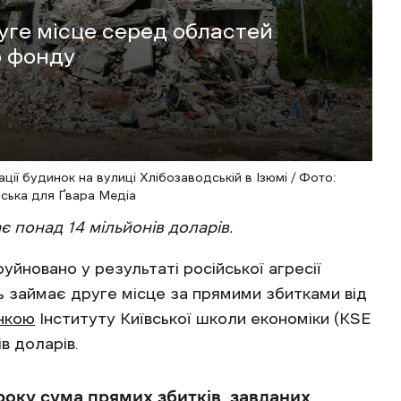
уге місце серед областей
о фонду
ації будинок на вулиці Хлібозаводській в Ізюмі / Фото:
вська для Ґвара Медіа
 понад 14 мільйонів доларів.
йновано у результаті російської агресії
ь займає друге місце за прямими збитками від
нкою
Інституту Київської школи економіки (KSE
ів доларів.
року сума прямих збитків, завданих