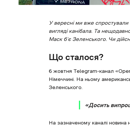
У вересні ми вже спростували
вигляді канібала. Та нещодавно
Маск б‘є Зеленського. Чи дійсн
Що сталося?
6 жовтня Telegram-канал «Ope
Німеччині. На ньому американс
Зеленського.
«Досить випрошу
На зазначеному каналі новина 