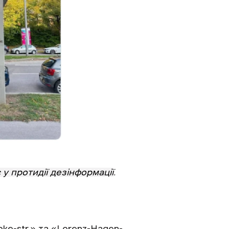
у протидії дезінформації
.
ke-str.» та «Lorenz-Hagen-