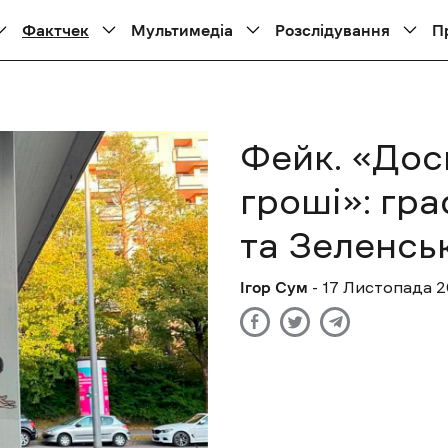
Фактчек
Мультимедіа
Розслідування
П
Фейк. «Дос
гроші»: гра
та Зеленсь
Ігор Сум
- 17 Листопада 2