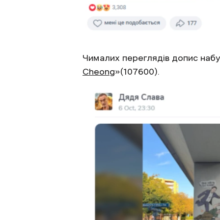
Чималих переглядів допис набу
Cheong
»(107600).