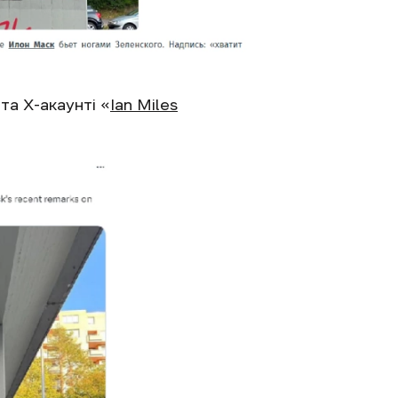
 та X-акаунті «
Ian Miles