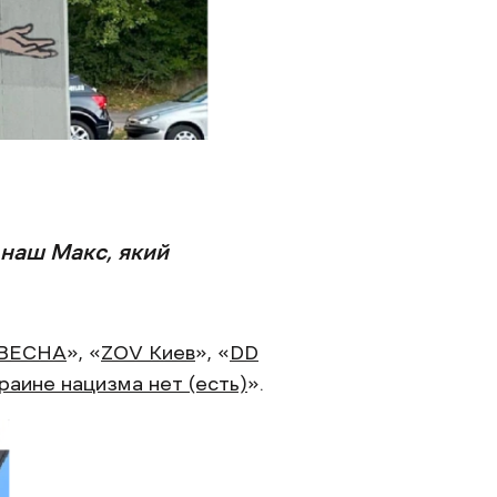
 наш Макс, який
ВЕСНА
», «
ZOV Киев
», «
DD
раине нацизма нет (есть)
».