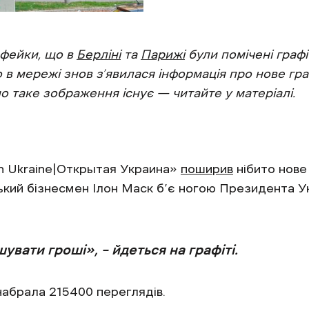
 фейки, що в
Берліні
та
Парижі
були помічені графі
 в мережі знов з’явилася інформація про нове граф
о таке зображення існує — читайте у матеріалі.
n Ukraine|Открытая Украина»
поширив
нібито нове 
ький бізнесмен Ілон Маск б’є ногою Президента 
вати гроші», – йдеться на графіті.
набрала 215400 переглядів.