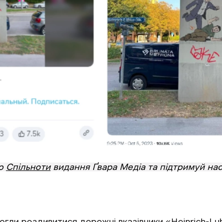
до
Спільноти
видання Ґвара Медіа та підтримуй нас 
гли роздивитися дорожні вказівники «Heinrich-Lub