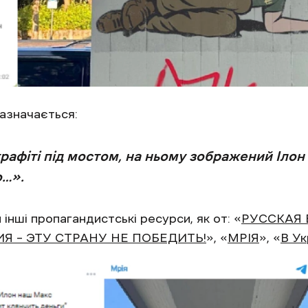
азначається:
рафіті під мостом, на ньому зображений Ілон
о…».
інші пропагандистські ресурси, як от: «
РУССКАЯ 
Я – ЭТУ СТРАНУ НЕ ПОБЕДИТЬ!
», «
МРІЯ
», «
В Ук