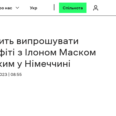
ро нас
Укр
Спільнота
ить випрошувати
фіті з Ілоном Маском
ким у Німеччині
023 | 08:55