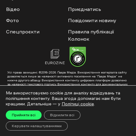
Відео
Приєднатись
Фото
Повідомити новину
Спецпроєкти
Правила публікації
Колонок
Усі права захищені. ©2016-2026. Ґвара Медіа. Використання матеріалів сайту
дозволяється лише за наявності активного посилання на “Ґвара Медіа” не
нижче другого абзацу. Використання контенту цифрових платформ дозволено
за наявності текстового підпису. Використання контенту для документальних
фільмів та інтегрованих продуктів дозволяється за умови отримання
схвалення від редакції.
Ми використовуємо cookie для аналізу відвідувань та
поліпшення контенту. Ваша згода допомагає нам бути
Суб’єкт у сфері онлайн-медіа; ідентифікатор медіа – R40-01353. Поштова
адреса: ГО «Ґвара Медіа», 61057, Харків, вул. Гоголя, 14, абонентська скринька
кращими. Детальніше — у
Політиці cookie
.
№7400
Підкинь нам тему на пошту – hello@gwaramedia.com
Прийняти всі
Відхилити всі
Модернізація сайту:
Керувати налаштуваннями