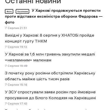
Останні новини
У Харкові продовжуються протести
Фото
Ексклюзив
проти відставки ексміністра оборони Федорова —
фото
7 Cерпня 21:51
Вихідні у Харкові: 8 серпня у ХНАТОБі пройде
концерт гурту ТНКМ
7 Cерпня 19:13
У Харкові за 1,6 млн гривень закупили медалі
«незламним» малюкам
7 Cерпня 18:49
З початку року росіяни обстріляли Харківську
область майже шість тисяч разів
7 Cерпня 18:16
У ЗСУ спростували заяви росіян про ймовірне
просування до Білого Колодязя на Харківщині
7 Cерпня 17:43