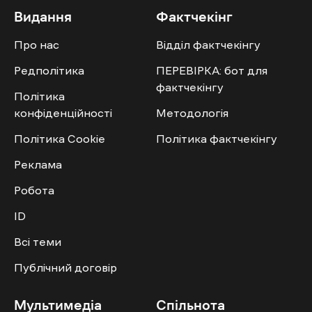
Видання
Фактчекінг
Про нас
Відділ фактчекінгу
Редполітика
ПЕРЕВІРКА: бот для
фактчекінгу
Політика
конфіденційності
Методологія
Політика Cookie
Політика фактчекінгу
Реклама
Робота
ID
Всі теми
Публічний договір
Мультимедіа
Спільнота