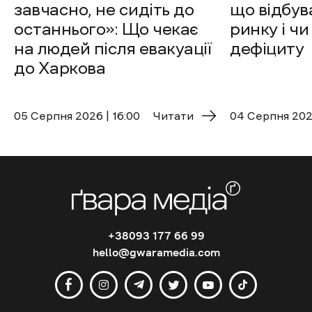
завчасно, не сидіть до
що відбув
останнього»: Що чекає
ринку і чи
на людей після евакуації
дефіциту
до Харкова
05 Cерпня 2026 | 16:00
Читати
04 Cерпня 2026
+38093 177 66 99
hello@gwaramedia.com