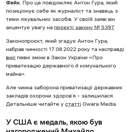
Фейк.
Про це повідомляє Антон Гура, який
позиціонує себе як журналіст та знавець з
теми лікувальних засобів. У своїй заяві він
акцентує увагу на
проєкті закону № 5397
.
Законопроєкт, який згадує Антон Гура,
набрав чинності 17.08.2022 року та насправді
вніс
певні зміни в Закон України «Про
приватизацію державного й комунального
майна».
Але чинна заборона приватизації державних
закладів охорони здоров’я – залишилася.
Детальніше читайте у
статті
Gwara Media.
У США є медаль, якою був
нагороджений Михайло